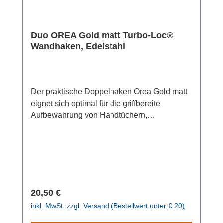
Duo OREA Gold matt Turbo-Loc®
Wandhaken, Edelstahl
Der praktische Doppelhaken Orea Gold matt
eignet sich optimal für die griffbereite
Aufbewahrung von Handtüchern,
Duschtüchern und Badetüchern in Bad oder
Gäste-WC sowie als Haken für
Geschirrtücher in der Küche. Im Flur hält der
Garderobenhaken Ihre Jacken, Mäntel und
Taschen bereit zum Ausführen. Der
Wandhaken besteht aus hochwertigem,
Regulärer Preis:
20,50 €
rostfreiem Edelstahl. Das goldfarbene, matte
inkl. MwSt. zzgl. Versand (Bestellwert unter € 20)
Design verleiht dem Bad pure Eleganz, ohne
dabei aufdringlich zu wirken. Der Wandhaken