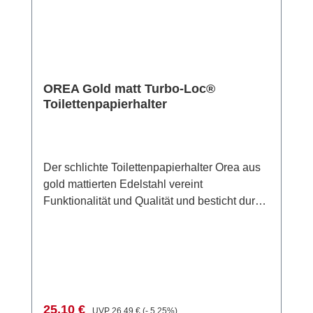
OREA Gold matt Turbo-Loc®
Toilettenpapierhalter
Der schlichte Toilettenpapierhalter Orea aus
gold mattierten Edelstahl vereint
Funktionalität und Qualität und besticht durch
seine moderne Klarheit. Die
Toilettenpapierrolle wird einfach auf den
Rollenhalter gesteckt und das Papier kann
nach Bedarf entnommen werden. Die
Befestigung erfolgt ohne Bohren mit dem
Turbo-Loc®-Wandbefestigungssystem. Das
Verkaufspreis:
Regulärer Preis:
25,10 €
UVP
26,49 €
(- 5.25%)