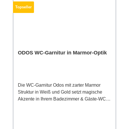
schlagfest.Material: GlasMaße: 56x50
Topseller
cmGewicht: 2.715 g
ODOS WC-Garnitur in Marmor-Optik
Die WC-Garnitur Odos mit zarter Marmor
Struktur in Weiß und Gold setzt magische
Akzente in Ihrem Badezimmer & Gäste-WC
und liegt dabei absolut im Trend. Der offene
WC-Bürstenhalter Odos hält die
Toilettenbürste stets griffbereit. Die
mitgelieferte WC-Bürste mit goldfarbenem