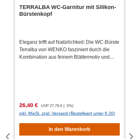
TERRALBA WC-Garnitur mit Silikon-
Bürstenkopf
Eleganz trifft auf Natürlichkeit: Die WC-Bürste
Terralba von WENKO fasziniert durch die
Kombination aus feinem Blättermotiv und
goldfarbenen Akzenten. Die strukturierte
Oberfläche macht den Badhelfer aus dem
stabilen Kunststoff Polyresin auch zu einem
haptischen Highlight. Die WC-Garnitur
Terralba bereichert das Badezimmer um ein
elegantes wie praktisches Accessoire. Der
Verkaufspreis:
Regulärer Preis:
26,40 €
UVP
27,79 €
(- 5%)
Behälter hält eine WC-Bürste bereit, die über
inkl. MwSt. zzgl. Versand (Bestellwert unter € 20)
eine Kunststoff-Abdeckung verfügt, um die
Bürste diskret zu verbergen. Der Stiel ist aus
In den Warenkorb
Edelstahl in Gold-Optik.Ein Bürstenkopf aus
Silikon sorgt mit seinen flexiblen Borsten für