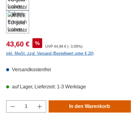
Verkaufspreis:
%
43,60 €
Regulärer Preis:
UVP
44,99 €
(- 3.09%)
inkl. MwSt. zzgl. Versand (Bestellwert unter € 20)
Versandkostenfrei
auf Lager, Lieferzeit: 1-3 Werktage
Produkt Anzahl: Gib den gewünschten Wert e
In den Warenkorb