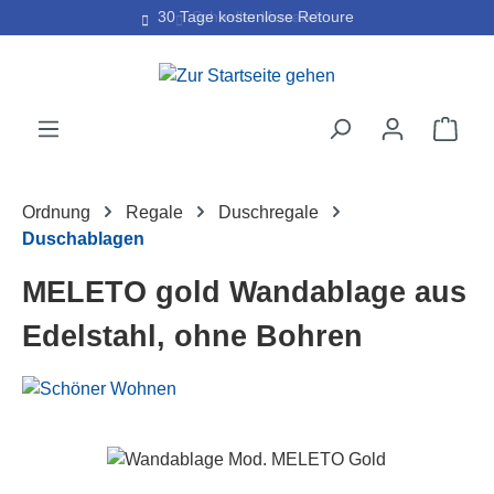
30 Tage kostenlose Retoure
Zum Hauptinhalt springen
Ware
Ordnung
Regale
Duschregale
Duschablagen
MELETO gold Wandablage aus
Edelstahl, ohne Bohren
Bildergalerie überspringen