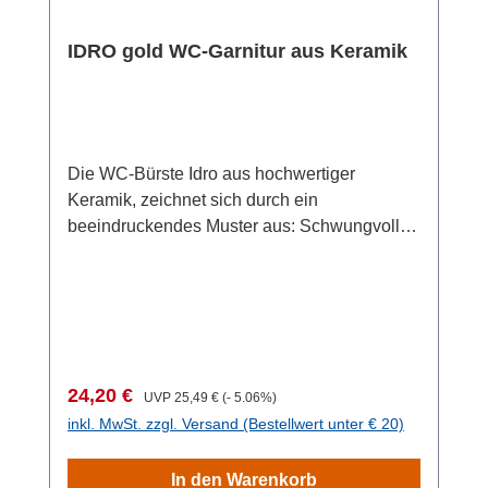
IDRO gold WC-Garnitur aus Keramik
Die WC-Bürste Idro aus hochwertiger
Keramik, zeichnet sich durch ein
beeindruckendes Muster aus: Schwungvoll
parallel angeordnete Linien, die an die zarten
Adern eines Blattes erinnern und die
Silhouette der Accessoires auf sinnliche
Weise betonen. Die goldene WC-Garnitur der
Serie Idro setzt mit ihrer vornehmen
Gestaltung einen edlen Akzent in Ihrem
Verkaufspreis:
Regulärer Preis:
24,20 €
UVP
25,49 €
(- 5.06%)
Badezimmer, Maße (B/T x H): Ø 10 x 39
inkl. MwSt. zzgl. Versand (Bestellwert unter € 20)
cm. Der Stiel der WC-Bürste und die flexible
Kunststoffabdeckung, die den Bürstenhalter
In den Warenkorb
verschließt, sind in tiefem Schwarz gehalten,