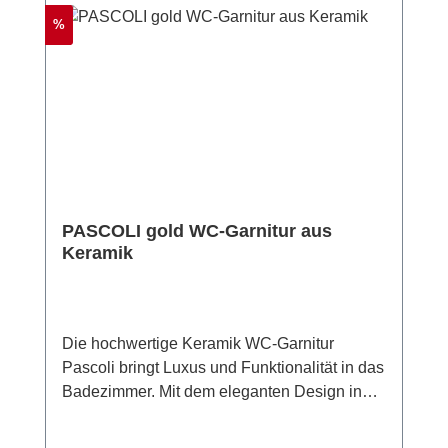
Rabatt
%
PASCOLI gold WC-Garnitur aus
Keramik
Die hochwertige Keramik WC-Garnitur
Pascoli bringt Luxus und Funktionalität in das
Badezimmer. Mit dem eleganten Design in
Weiß und Gold setzt die WC-Garnitur stilvolle
Akzente. Der strukturierte Keramikkörper der