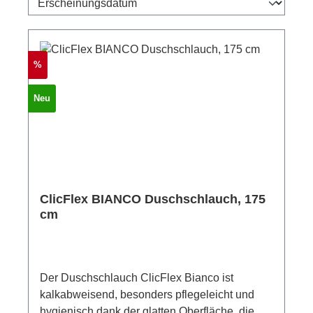
Rabatt
%
Neu
ClicFlex BIANCO Duschschlauch, 175
cm
Der Duschschlauch ClicFlex Bianco ist
kalkabweisend, besonders pflegeleicht und
hygienisch dank der glatten Oberfläche, die