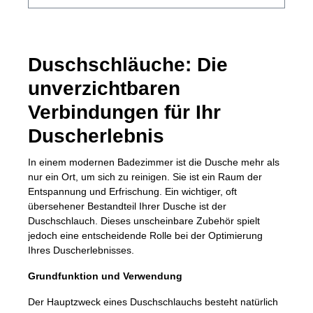
und natürlich auch zur Keramik ist. Dabei ist
der Schlauch besonders reinigungsfreundlich
und hygienisch, da er keine Rillen hat, in
welchen sich Kalk oder andere Rückstände
Duschschläuche: Die
sammeln können. Der langlebige
unverzichtbaren
Duschschlauch bleibt dicht und verfügt über
die wichtige Trinkwasserzulassung, so dass
Verbindungen für Ihr
das Wasser nur mit Materialien in Berührung
Duscherlebnis
kommt, die trinkwasserzugelassen sind. Der
Austausch des Brauseschlauchs ist
In einem modernen Badezimmer ist die Dusche mehr als
kinderleicht, mühelos lässt er sich an- und
nur ein Ort, um sich zu reinigen. Sie ist ein Raum der
abschrauben. Dabei verfügt er über einen
Entspannung und Erfrischung. Ein wichtiger, oft
Standardanschluss mit ½“ Gewinde und passt
übersehener Bestandteil Ihrer Dusche ist der
Duschschlauch. Dieses unscheinbare Zubehör spielt
so perfekt an alle gängigen Duschköpfe und
jedoch eine entscheidende Rolle bei der Optimierung
Duscharmaturen. Alle Anschlussteile sind
Ihres Duscherlebnisses.
hochwertig mit Messing verchromt.
Material: Messing verchromt, Kunststoff
Grundfunktion und Verwendung
PVC/PU Farbe: weiss Länge: 175 cm
Der Hauptzweck eines Duschschlauchs besteht natürlich