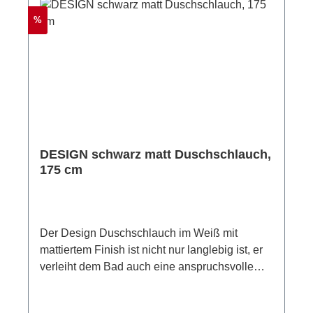
Duschschlauch hat einen Verdrehschutz -
Rabatt
%
umständliches Entwirren von verdrehten
Schläuchen ist nicht mehr nötig.Material:
Edelstahl, Messing Farbe: goldLänge: 150 cm
DESIGN schwarz matt Duschschlauch,
175 cm
Der Design Duschschlauch im Weiß mit
mattiertem Finish ist nicht nur langlebig ist, er
verleiht dem Bad auch eine anspruchsvolle
Optik. Mit seiner Länge von 175 cm ist der
Duschschlauch ein echtes Allroundtalent und