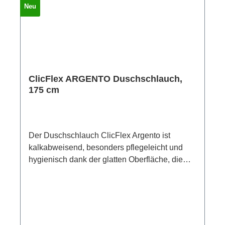
Neu
schön zur Sparbrause Clima oder
zur Edelstahlbrause
Elégance. Material: Innenschlauch: PVC-freier,
lebensmittelechter EPDM-Kautschuk;
Außenschlauch: PVC, mit Textilfäden
(Polyamid) verstärkt; Gewinde: Messing
ClicFlex ARGENTO Duschschlauch,
verchromtLänge: 175 cm
175 cm
Der Duschschlauch ClicFlex Argento ist
kalkabweisend, besonders pflegeleicht und
hygienisch dank der glatten Oberfläche, die
übrigens auch garantiert keine Badewanne
zerkratzt.Er ist komfortable 175 cm lang und
speziell auf die Wasserspar-Brausen
abgestimmt: gewebeverstärkt, um dem hohen
Druck der Sparbrause Clima während vielen