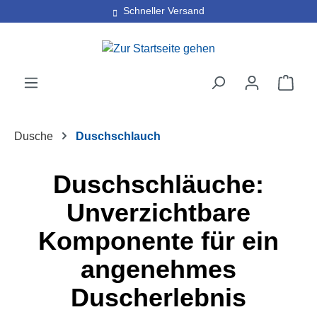
30 Tage kostenlose Retoure
Schneller Versand
Zum Hauptinhalt springen
Ware
Dusche
Duschschlauch
Duschschläuche:
Unverzichtbare
Komponente für ein
angenehmes
Duscherlebnis