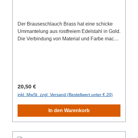
Der Brauseschlauch Brass hat eine schicke
Ummantelung aus rostfreiem Edelstahl in Gold.
Die Verbindung von Material und Farbe macht
den Duschschlauch nicht nur zum nützlichen
Alltagsgegenstand, sondern auch zum
stylischen Bad-Accessoire. Kombiniert mit
passendem Zubehör wird das Badezimmer in
eine moderne Wohlfühloase
verwandelt.Ausgestattet mit
Regulärer Preis:
20,50 €
Trinkwasserzulassung ist der langlebige
inkl. MwSt. zzgl. Versand (Bestellwert unter € 20)
Duschschlauch eine sichere Wahl für die
Duschvorrichtung. Der 150 cm lange Schlauch
In den Warenkorb
verfügt über einen 1/2" Standardanschluss und
passt somit an alle gängigen Duschköpfe. Die
Anschlussteile bestehen aus
Messing. Besonders komfortabel: Der stabile