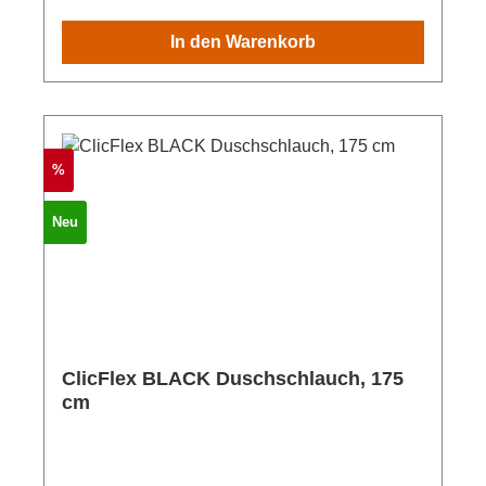
unbeschichtet, elektropoliert, PVC-frei;
In den Warenkorb
Gewinde: Messing verchromt Länge: 175 cm
(ausziehbar bis auf 200 cm)
Rabatt
%
Neu
ClicFlex BLACK Duschschlauch, 175
cm