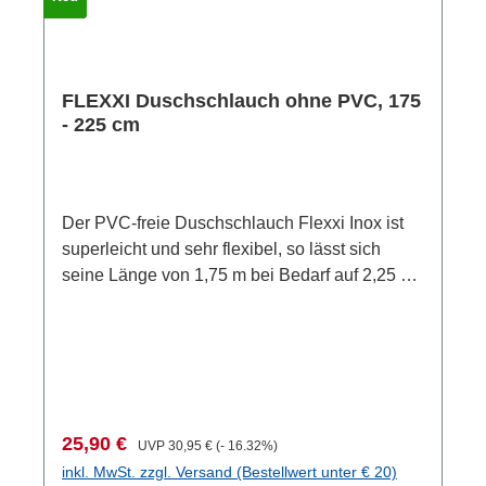
Clima.Material: Innenschlauch: PVC-freier,
lebensmittelechter EPDM-Kautschuk;
Außenschlauch: PVC, mit Textilfäden
(Polyamid) verstärkt; Gewinde: Messing
FLEXXI Duschschlauch ohne PVC, 175
verchromtLänge: 175 cm
- 225 cm
Der PVC-freie Duschschlauch Flexxi Inox ist
superleicht und sehr flexibel, so lässt sich
seine Länge von 1,75 m bei Bedarf auf 2,25 m
verlängern. Der Außenschlauch ist Edelstahl,
der Innenschlauch aus lebensmitteltauglichen
PVC-freiem EPDM-Kautschuk und der Konus
ist aus Messing.Seine Silberfarbe passt sehr
schön zur glanzverchromten Sparbrause Clima
oder zur Edelstahlbrause Elégance. Material:
Verkaufspreis:
Regulärer Preis:
25,90 €
UVP
30,95 €
(- 16.32%)
Innenschlauch: PVC-freier, lebensmittelechter
inkl. MwSt. zzgl. Versand (Bestellwert unter € 20)
EPDM-Kautschuk; Außenschlauch: Edelstahl,