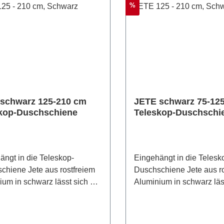
Rabatt
%
umfang enthalten.
Geeignet ist die clevere 
al: Duschstange: Aluminium,
für alle handelsüblichen
festigung: Kunststoff
Duschvorhänge mit 12 Ös
 Duschstange: Chrom,
cm Breite. Material: Kunst
festigung: Weiß
(ABS), Edelstahl rostfrei
t: 386 g
B/H/T: 96 cm x 10,5 cm x
Gewicht: 1200 g
schwarz 125-210 cm
JETE schwarz 75-12
kop-Duschschiene
Teleskop-Duschschi
ängt in die Teleskop-
Eingehängt in die Telesk
chiene Jete aus rostfreiem
Duschschiene Jete aus ro
ium in schwarz lässt sich der
Aluminium in schwarz läs
ige Duschvorhang ab sofort
jeweilige Duschvorhang a
eidig zur Seite schieben
geschmeidig zur Seite s
uziehen. Der praktische
oder zuziehen. Der prakt