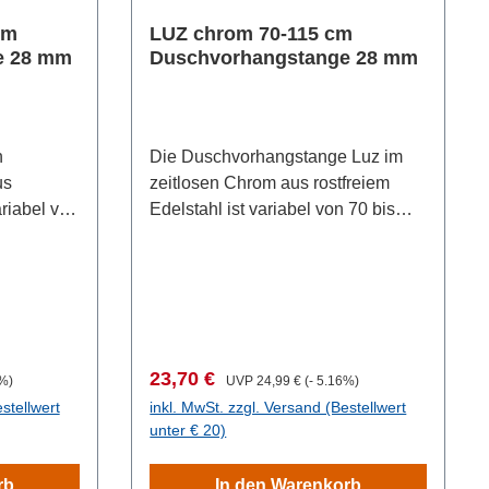
cm
LUZ chrom 70-115 cm
e 28 mm
Duschvorhangstange 28 mm
n
Die Duschvorhangstange Luz im
us
zeitlosen Chrom aus rostfreiem
ariabel von
Edelstahl ist variabel von 70 bis
stellbar
115 cm Breite einstellbar und
wei Wände
einfach zwischen zwei Wände zu
erumfang
klemmen. Die im Lieferumfang
puristisch
enthaltenen, großen und puristisch
 aus
gestalteten Wandadapter aus
n der
robustem Kunststoff geben der
s:
Verkaufspreis:
Regulärer Preis:
23,70 €
3%)
UVP
24,99 €
(- 5.16%)
ge den
Duschstange für Vorhänge den
stellwert
inkl. MwSt. zzgl. Versand (Bestellwert
notwendigen Halt. Der
unter € 20)
 cm hält
Rohrdurchmesser von 2,8 cm hält
den Vorhang sicher und
rb
In den Warenkorb