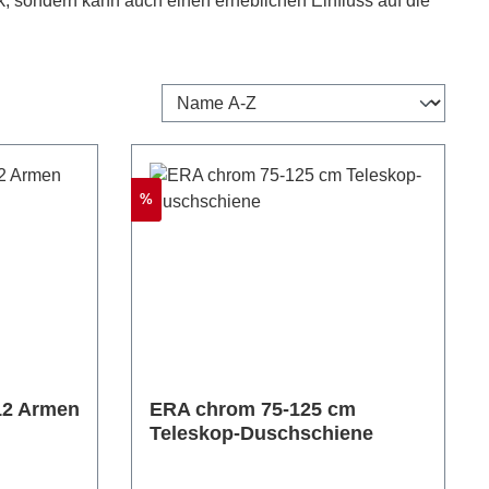
k, sondern kann auch einen erheblichen Einfluss auf die
Rabatt
%
2 Armen
ERA chrom 75-125 cm
Teleskop-Duschschiene