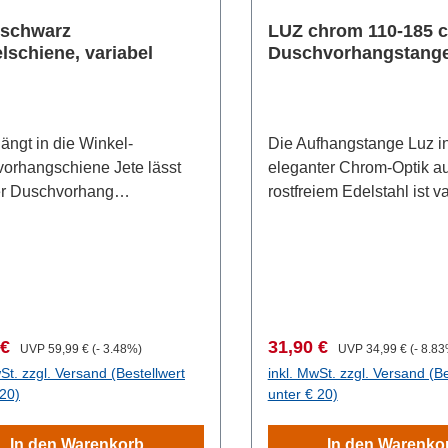
 schwarz
LUZ chrom 110-185 
lschiene, variabel
Duschvorhangstang
ängt in die Winkel-
Die Aufhangstange Luz i
orhangschiene Jete lässt
eleganter Chrom-Optik a
er Duschvorhang
rostfreiem Edelstahl ist v
eidig zur Seite schieben
110 bis 185 cm Breite ein
uziehen. Dabei kommt die
und einfach zwischen z
chiene verschiedenen
zu klemmen. Die im Lief
chen Voraussetzungen
enthaltenen, großen und 
en, denn sie kann in L- oder
gestalteten Wandadapter
 flexibel angebracht
robustem Kunststoff gebe
fspreis:
Regulärer Preis:
Verkaufspreis:
Regulärer Prei
 €
31,90 €
UVP
59,99 €
(- 3.48%)
UVP
34,99 €
(- 8.8
. Schrauben und Dübel zur
Duschstange für Vorhän
St. zzgl. Versand (Bestellwert
inkl. MwSt. zzgl. Versand (Be
ntage sind enthalten,
notwendigen Halt. Der
 20)
unter € 20)
eckenstütze zur
Rohrdurchmesser von 2,8
isierung der Winkelschiene
den Vorhang sicher und
In den Warenkorb
In den Warenko