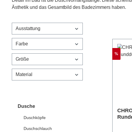
Detail im Bad ist die Duschvorhangstange. Diese scheinba
Ästhetik und das Gesamtbild des Badezimmers haben.
Ausstattung
Farbe
Rabatt
%
Größe
Material
Dusche
CHRO
Rund
Duschköpfe
Duschschlauch