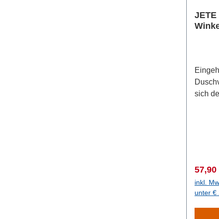
JETE
Winke
Eingeh
Duschv
sich d
geschm
oder z
Duschs
räumli
entgeg
U-Form
Verkau
57,90
werden
inkl. Mw
Wandmo
unter €
eine D
Stabil