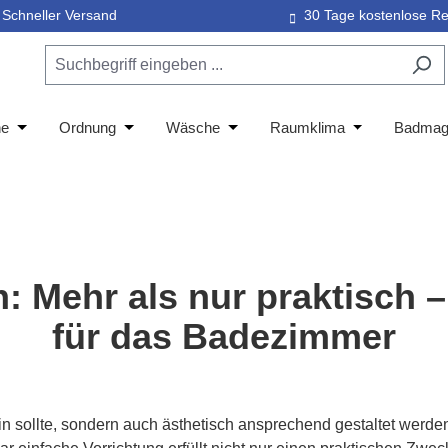
Schneller Versand
30 Tage kostenlose Re
WC-Sitze
down der Kategorie Wassersparen
Schließe das Dropdown der Kategorie Badzubehör
he
Öffne oder Schließe das Dropdown der Kategorie Dusche
Ordnung
Öffne oder Schließe das Dropdown der Kateg
Wäsche
Öffne oder Schließe das Drop
Raumklima
Öffne oder S
Badmag
Camping
Mehr als nur praktisch –
für das Badezimmer
in sollte, sondern auch ästhetisch ansprechend gestaltet werd