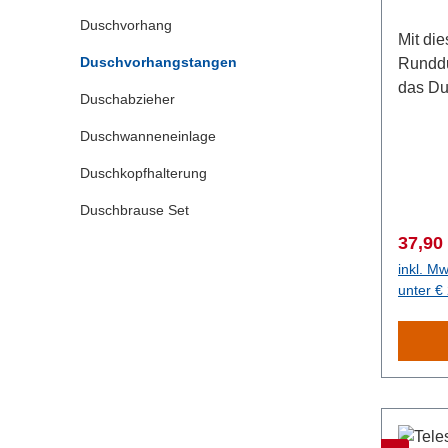
Duschvorhang
Mit die
Duschvorhangstangen
Runddu
das Du
Duschabzieher
abgeru
Länge 
Duschwanneneinlage
die St
Duschkopfhalterung
Eckdus
Duschv
Duschbrause Set
geöffn
Verkau
37,90
das Au
inkl. Mw
Der Bo
unter €
stabil
hochwe
hergest
einem 
Stabili
Wandmo
Materia