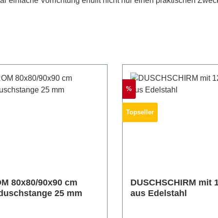
r einfache Vorrichtung erfüllt nicht nur einen praktischen Zwec
Rabatt
%
Topseller
M 80x80/90x90 cm
DUSCHSCHIRM mit 1
duschstange 25 mm
aus Edelstahl