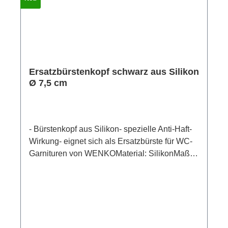
Ersatzbürstenkopf schwarz aus Silikon
Ø 7,5 cm
- Bürstenkopf aus Silikon- spezielle Anti-Haft-
Wirkung- eignet sich als Ersatzbürste für WC-
Garnituren von WENKOMaterial: SilikonMaße
(B/T x H): Ø 7,5 x 9,3 cmDer innovative Silikon
WC-Bürstenkopf bietet ein Höchstmaß an
Hygiene und Komfort. Mit einem Durchmesser
von 7,5 cm und einer Höhe von 9,3 cm passt
der praktische Ersatzbürstenkopf in jede
freistehende WC-Garnitur, sodass sie sowohl