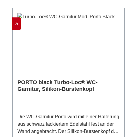
Behälter. Für eine einfache und hygienische
Pflege ist die WC-Garnitur mit einem
herausnehmbaren Innenbehälter aus
Rabatt
%
schwarzem Kunststoff ausgestattet, der das
Entleeren und Reinigen der
Toilettenbürstengarnitur deutlich erleichtert. Die
Maße der WC-Garnitur betragen (B/T x H) 9 x
37 cm, der Durchmesser des Bürstenkopfes
beträgt 7,5 cm.
PORTO black Turbo-Loc® WC-
Garnitur, Silikon-Bürstenkopf
Die WC-Garnitur Porto wird mit einer Halterung
aus schwarz lackiertem Edelstahl fest an der
Wand angebracht. Der Silikon-Bürstenkopf der