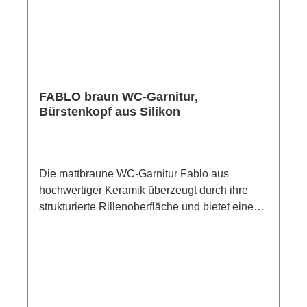
in der Bürste fest, sondern lassen sich beim
Reinigen einfach wegspülen.Die flexible
Kunststoffabdeckung schützt zudem
zuverlässig vor Blicken und sorgt für eine
saubere Optik im Bad oder Gäste-WC.Material:
KeramikMaße: 39,5 cm x 12 cmGewicht: 840 g
FABLO braun WC-Garnitur,
Bürstenkopf aus Silikon
Die mattbraune WC-Garnitur Fablo aus
hochwertiger Keramik überzeugt durch ihre
strukturierte Rillenoberfläche und bietet eine
elegante Möglichkeit zur Aufbewahrung der
WC-Bürste. Von minimalistisch bis
skandinavisch-zeitlos: Dank des schlichten
Designs fügt sich die WC-Garnitur mühelos in
unterschiedliche Einrichtungsstile ein und
ergänzt den Look Ihres Bads ideal – für ein