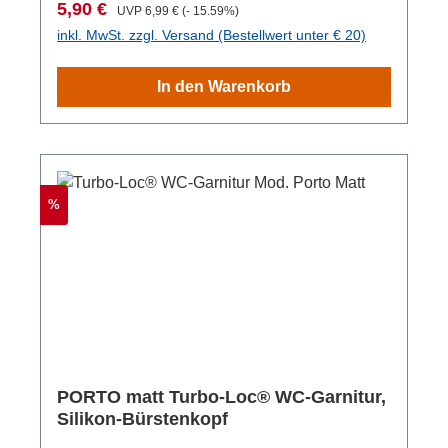
Verkaufspreis:
Regulärer Preis:
5,90 €
UVP
6,99 €
(- 15.59%)
funktional als auch platzsparend ist. Erleben
inkl. MwSt. zzgl. Versand (Bestellwert unter € 20)
Sie die Langlebigkeit und Effizienz der
Ersatzbürsten Silikon-Konstruktion, die speziell
In den Warenkorb
entwickelt wurde, um den Pflegeaufwand zu
minimieren. Diese schwarzen WC-Bürsten
sind nicht nur funktional, sondern auch ein
stilvolles Accessoire für Ihr Bad, das zu einem
modernen und ansprechenden Gesamtbild
Rabatt
%
beiträgt.
PORTO matt Turbo-Loc® WC-Garnitur,
Silikon-Bürstenkopf