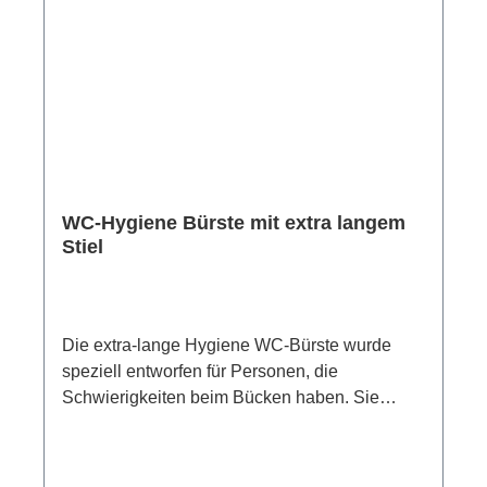
dezent. Dank der Turbo-Loc® Klebetechnik
lässt sich der Toilettenbürstenhalter schnell
und einfach auf sämtlichen glatten Oberflächen
befestigen (außer Kunststoffoberflächen) -
ganz ohne Bohren und mit starkem Halt.
Einfach die Schutzfolie des Klebepads
entfernen, die Halterung an der gewünschten
Stelle fixieren und anpressen.Das Klebepad ist
WC-Hygiene Bürste mit extra langem
rückstandslos wieder entfernbar.
Stiel
Die extra-lange Hygiene WC-Bürste wurde
speziell entworfen für Personen, die
Schwierigkeiten beim Bücken haben. Sie
bietet mit ihrem extra-langen Edelstahl-Stiel
und einer beeindruckenden Gesamtlänge von
70 cm eine erreichbare, komfortable und