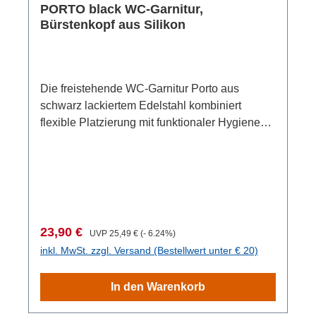
PORTO black WC-Garnitur,
Bürstenkopf aus Silikon
Die freistehende WC-Garnitur Porto aus
schwarz lackiertem Edelstahl kombiniert
flexible Platzierung mit funktionaler Hygiene
und einem modernen Erscheinungsbild. Da
keine Wandmontage erforderlich ist, können
Sie die Garnitur frei im Badezimmer
positionieren und bei Bedarf unkompliziert
umstellen. Der Silikonkopf der WC-Bürste
verfügt über eine glatte Oberfläche, an der
Verkaufspreis:
Regulärer Preis:
23,90 €
UVP
25,49 €
(- 6.24%)
weniger Rückstände haften bleiben, sodass
inkl. MwSt. zzgl. Versand (Bestellwert unter € 20)
sich die Bürste nach der Nutzung leicht
reinigen lässt. Eine Kunststoffabdeckung am
In den Warenkorb
Griff gewährleistet zudem Diskretion und
verhindert direkte Einblicke in den