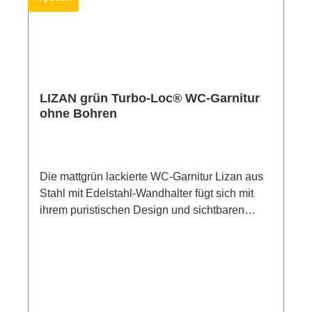
und einfach auf sämtlichen glatten Oberflächen
befestigen (außer Kunststoffoberflächen) -
ganz ohne Bohren und mit starkem Halt.
Einfach die Schutzfolie des Klebepads
entfernen, die Halterung an der gewünschten
Stelle fixieren und anpressen.Das Klebepad ist
LIZAN grün Turbo-Loc® WC-Garnitur
rückstandslos wieder entfernbar.
ohne Bohren
Die mattgrün lackierte WC-Garnitur Lizan aus
Stahl mit Edelstahl-Wandhalter fügt sich mit
ihrem puristischen Design und sichtbaren
WENKO Logo mühelos in unterschiedliche
Bäder und Gäste-WCs ein. Dabei besticht sie
durch eine angesagte Farbgebung und verleiht
dem Bad das gewisse Etwas.Die formstabile
WC-Bürstengarnitur mit den Maßen von (B x H
x T) 10,5 x 35,5 x 10,5 cm verfügt über einen