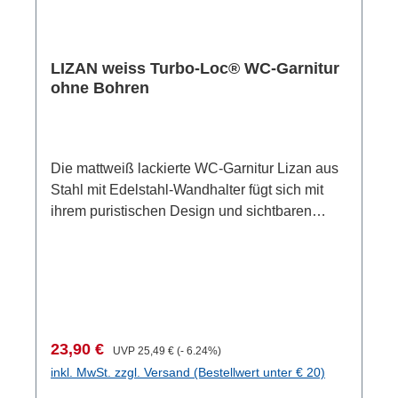
Gesamtmaße betragen (B x H x T): 9 x 13,5 x
37 cm. Der Durchmesser des Bürstenkopfes
beträgt 7,5 cm.
LIZAN weiss Turbo-Loc® WC-Garnitur
ohne Bohren
Die mattweiß lackierte WC-Garnitur Lizan aus
Stahl mit Edelstahl-Wandhalter fügt sich mit
ihrem puristischen Design und sichtbaren
WENKO Logo mühelos in unterschiedliche
Bäder und Gäste-WCs ein. Dabei besticht sie
durch eine angesagte Farbgebung und verleiht
dem Bad das gewisse Etwas.Die formstabile
WC-Bürstengarnitur mit den Maßen von (B x H
x T) 10,5 x 35,5 x 10,5 cm verfügt über einen
Verkaufspreis:
Regulärer Preis:
23,90 €
UVP
25,49 €
(- 6.24%)
herausnehmbaren Kunststoff-Innenbehälter für
inkl. MwSt. zzgl. Versand (Bestellwert unter € 20)
eine einfache Reinigung. An dem