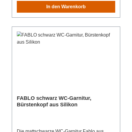
39,5 x 12 cm lässt sich der WC-Ständer dezent
In den Warenkorb
neben das WC platzieren, ohne viel Raum zu
beanspruchen. Der auswechselbare
Bürstenkopf mit Ø 8 cm aus schwarzem Silikon
lässt sich im Vergleich zu klassischen
Modellen aus Nylon oder Naturborsten leichter
reinigen und ist besonders pflegeleicht –
Toilettenpapier und Schmutz setzen sich nicht
in der Bürste fest, sondern lassen sich beim
Reinigen einfach wegspülen.Die flexible
Kunststoffabdeckung schützt zudem
zuverlässig vor Blicken und sorgt für eine
saubere Optik im Bad oder Gäste-WC.Material:
KeramikMaße: 39,5 cm x 12 cmGewicht: 920 g
FABLO schwarz WC-Garnitur,
Bürstenkopf aus Silikon
Die mattschwarze WC-Garnitur Fablo aus