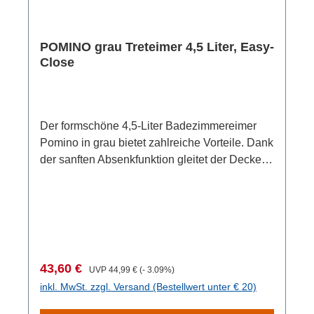
POMINO grau Treteimer 4,5 Liter, Easy-
Close
Der formschöne 4,5-Liter Badezimmereimer
Pomino in grau bietet zahlreiche Vorteile. Dank
der sanften Absenkfunktion gleitet der Deckel
sanft auf den Eimer, ohne Geräusche zu
verursachen. Zudem ist der Eimer aus
hochwertigem ABS-Kunststoff gefertigt, der
robust, langlebig und leicht zu reinigen ist.Die
subtile Kraft von Grau verleiht dem
Badezimmer eine gewisse Gelassenheit. Ein
Verkaufspreis:
Regulärer Preis:
43,60 €
UVP
44,99 €
(- 3.09%)
praktisches Must-Have für jedes
inkl. MwSt. zzgl. Versand (Bestellwert unter € 20)
Badezimmer. Material: KunststoffMaße
(BxHxT): 26x26x24 cmGewicht: 897 g