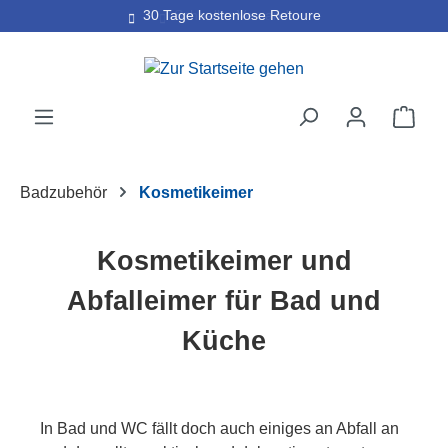
30 Tage kostenlose Retoure
Zum Hauptinhalt springen
Ware
Badzubehör
Kosmetikeimer
Kosmetikeimer und
Abfalleimer für Bad und
Küche
In Bad und WC fällt doch auch einiges an Abfall an