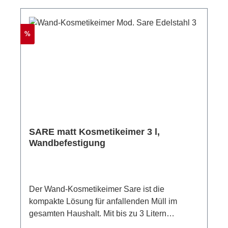
Rabatt
%
SARE matt Kosmetikeimer 3 l,
Wandbefestigung
Der Wand-Kosmetikeimer Sare ist die
kompakte Lösung für anfallenden Müll im
gesamten Haushalt. Mit bis zu 3 Litern
Fassungsvermögen und einer Montage ohne