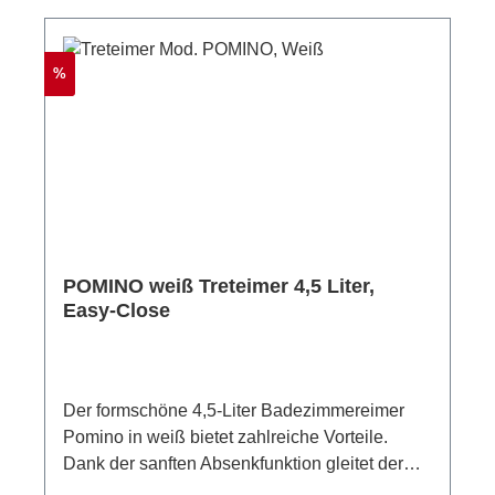
Rabatt
%
POMINO weiß Treteimer 4,5 Liter,
Easy-Close
Der formschöne 4,5-Liter Badezimmereimer
Pomino in weiß bietet zahlreiche Vorteile.
Dank der sanften Absenkfunktion gleitet der
Deckel sanft auf den Eimer, ohne Geräusche