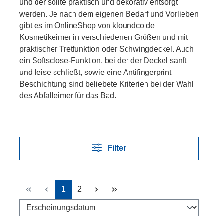
und der sollte praktisch und dekorativ entsorgt
werden. Je nach dem eigenen Bedarf und Vorlieben
gibt es im OnlineShop von kloundco.de
Kosmetikeimer in verschiedenen Größen und mit
praktischer Tretfunktion oder Schwingdeckel. Auch
ein Softsclose-Funktion, bei der der Deckel sanft
und leise schließt, sowie eine Antifingerprint-
Beschichtung sind beliebete Kriterien bei der Wahl
des Abfalleimer für das Bad.
Filter
Seite
Seite
1
2