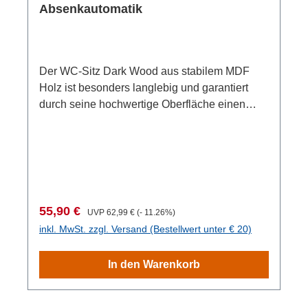
Absenkautomatik
Der WC-Sitz Dark Wood aus stabilem MDF
Holz ist besonders langlebig und garantiert
durch seine hochwertige Oberfläche einen
bequemen Sitzkomfort.Er verfügt über eine
doppelte Absenkautomatik und so schließen
sowohl Deckel als auch Ring langsam und
geräuschlos.Die porenglatte Oberfläche des
Toilettendeckel ist besonders pflegeleicht und
sorgt für mehr Sauberkeit im Bad. Dank dem
Verkaufspreis:
Regulärer Preis:
55,90 €
UVP
62,99 €
(- 11.26%)
universellem Standardmaß und der klassisch
inkl. MwSt. zzgl. Versand (Bestellwert unter € 20)
ovalen Form passt der Klodeckel auf
handelsübliche WC-Keramiken. Das
In den Warenkorb
Befestigungsmaterial und eine mehrsprachige
Anleitung ist im Lieferumfang enthalten. Damit
ist eine schnelle und einfache Montage der