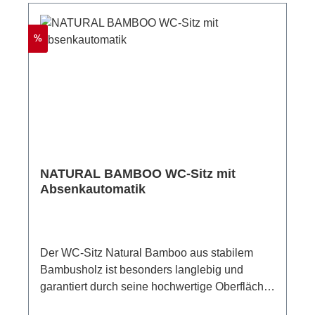
Klobrille garantiert.Der Ring des
Toilettendeckel ist bis 175 kg
Rabatt
%
belastbar.Material: Holzkern (MDF)Maße: (B x
H x T): 37,5 x 5,5 x 43,5 cmGewicht: 3.100 g
NATURAL BAMBOO WC-Sitz mit
Absenkautomatik
Der WC-Sitz Natural Bamboo aus stabilem
Bambusholz ist besonders langlebig und
garantiert durch seine hochwertige Oberfläche
einen bequemen Sitzkomfort. Er verfügt über