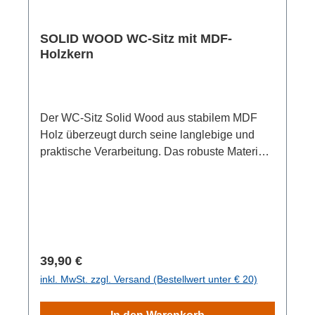
SOLID WOOD WC-Sitz mit MDF-
Holzkern
Der WC-Sitz Solid Wood aus stabilem MDF
Holz überzeugt durch seine langlebige und
praktische Verarbeitung. Das robuste Material
ist besonders bruchsicher und kratzfest,
sodass der Sitz auch bei täglicher Nutzung
lange schön bleibt.Dank der porenglatt
veredelten Oberfläche lässt sich der WC-Sitz
besonders einfach und hygienisch reinigen.
Schmutz und Ablagerungen haften deutlich
Regulärer Preis:
39,90 €
weniger an – für eine unkomplizierte Pflege im
inkl. MwSt. zzgl. Versand (Bestellwert unter € 20)
Alltag.Mit seinem Standardmaß passt der WC-
Sitz auf alle handelsüblichen WC-Becken und