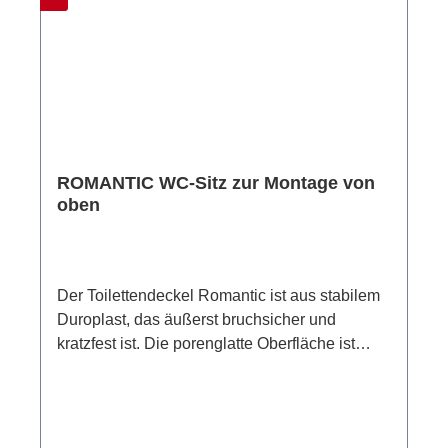
Keramiken.Die Montage des WC-Sitze ist von
oben mit Kipp-Dübel-Befestigung möglich und
so passt der Deckel auch auf Keramiken, die
geschlossen sind.Das Befestigungsmaterial
und eine bebilderte Anleitung ist im
Lieferumfang enthalten. Damit ist eine schnelle
und einfache Montage der Klobrille
ROMANTIC WC-Sitz zur Montage von
garantiert.Der Ring des Toilettensitzes ist bis
oben
zu einem Gewicht von 175 kg
belastbar.Material: Duroplast Maße (B x H x
T): 37,4 x 5,5 x 45,3 cm Gewicht: 1.900 g
Der Toilettendeckel Romantic ist aus stabilem
Duroplast, das äußerst bruchsicher und
kratzfest ist. Die porenglatte Oberfläche ist
besonders pflegeleicht und sorgt für eine
einfache und hygienische Reinigung.Für eine
besonders gründliche und einfache Reinigung
lässt sich der WC-Deckel durch eine