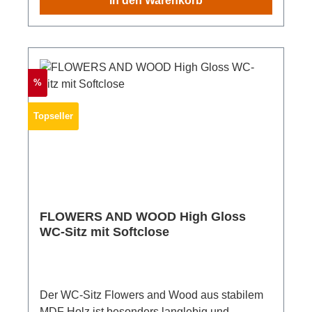
In den Warenkorb
ist eine schnelle und einfache Montage der
Klobrille garantiert. Material: DuroplastMaße:
(B x H x T): 37,6 x 4,5 x 45,0 cmGewicht: 1.900
g
Rabatt
%
Topseller
FLOWERS AND WOOD High Gloss
WC-Sitz mit Softclose
Der WC-Sitz Flowers and Wood aus stabilem
MDF Holz ist besonders langlebig und