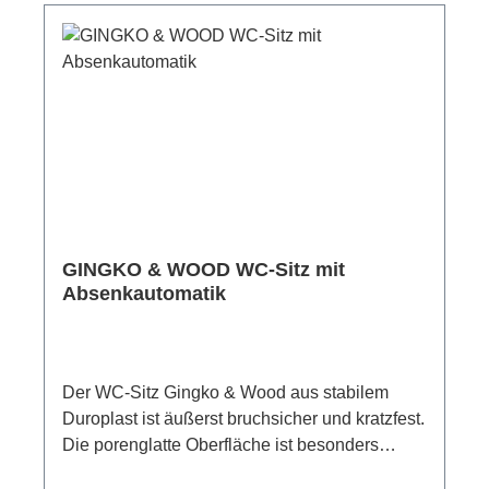
Benutzung verrutscht. Dank dem universellem
Standardmaß und der klassisch ovalen Form
passt der Klodeckel auf handelsübliche WC-
Keramiken.Die Montage des WC-Sitze ist von
oben mit Kipp-Dübel-Befestigung möglich und
so passt der Deckel auch auf Keramiken, die
geschlossen sind.Das Befestigungsmaterial
und eine bebilderte Anleitung ist im
Lieferumfang enthalten. Damit ist eine schnelle
und einfache Montage der Klobrille
GINGKO & WOOD WC-Sitz mit
garantiert.Der Ring des Toilettensitzes ist bis
Absenkautomatik
zu einem Gewicht von 175 kg
belastbar.Material: Duroplast Maße (B x H x
T): 37,4 x 5,5 x 45,3 cm Gewicht: 1.900 g
Der WC-Sitz Gingko & Wood aus stabilem
Duroplast ist äußerst bruchsicher und kratzfest.
Die porenglatte Oberfläche ist besonders
pflegeleicht, für eine einfache und hygienische