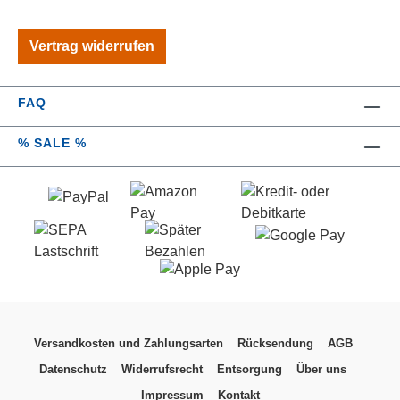
Vorhang nach dem Durchgehen von oben bis
unten automatisch schließen. Dieses clever
Vertrag widerrufen
konzipierte System ermöglicht es sogar
Haustieren, nach Belieben ein- und
auszugehen, ohne dass die Tür ständig
FAQ
geöffnet werden muss – ein echter Gewinn für
den Wohnkomfort und die Energieeffizienz
% SALE %
des Zuhauses.Die Installation des
Magnetvorhangs ist denkbar einfach: Dank
des Vollrahmen-Klettverschlusses lässt er
sich ohne Werkzeug und in kürzester Zeit
anbringen.Gefertigt aus wasserfestem,
hochwertigem 300D Oxford-Gewebe mit
Thermofutter, verspricht dieser Vorhang eine
lange Lebensdauer. Mit Maßen von 90 x 200
cm ist dieser Magnetvorhang die ideale
Versandkosten und Zahlungsarten
Rücksendung
AGB
Ergänzung für jede Tür und bietet einen
Datenschutz
Widerrufsrecht
Entsorgung
Über uns
effektiven Schutz gegen Hitze, Kälte, Lärm,
Licht und unerwünschte Blicke. Sein
Impressum
Kontakt