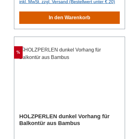
inkl. MwSt. zzgl. Versand (Bestellwert unter € 20)
Balkon- oder Terrassentür an zwei Haken
aufzuhängen.Er ist handgearbeitet und
In den Warenkorb
besteht aus 65 Strängen. Außerdem kann er
zusammengeklappt werden und ist damit
jederzeit platzsparend bis zum nächsten
Einsatz verstaubar.
Rabatt
%
HOLZPERLEN dunkel Vorhang für
Balkontür aus Bambus