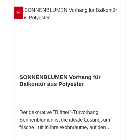
werden und ist damit jederzeit platzsparend
bis zum nächsten Einsatz verstaubar.
Rabatt
%
SONNENBLUMEN Vorhang für
Balkontür aus Polyester
Der dekorative "Blätter"-Türvorhang
Sonnenblumen ist die ideale Lösung, um
frische Luft in Ihre Wohnräume, auf den
Balkon oder die Terrasse zu lassen, während