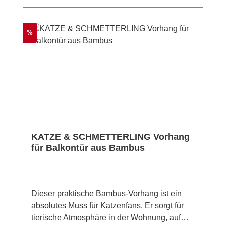
möchten – der "Blätter"-Vorhang fügt sich
harmonisch in jede Umgebung ein und
schafft eine angenehme, naturverbundene
Rabatt
%
Atmosphäre. In sorgfältiger Handarbeit
gefertigt, zeichnet sich dieser Vorhang durch
seine Langlebigkeit und Pflegeleichtigkeit
aus. Hergestellt aus abwaschbarem
Polyester mit den Maßen 90 x 190 cm bietet
der Vorhang genügend Fläche, um als
effektiver Sicht- und Insektenschutz zu
dienen, ohne dass dabei die Luftzirkulation
KATZE & SCHMETTERLING Vorhang
beeinträchtigt wird.
für Balkontür aus Bambus
Dieser praktische Bambus-Vorhang ist ein
absolutes Muss für Katzenfans. Er sorgt für
tierische Atmosphäre in der Wohnung, auf