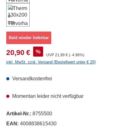
Bald wieder lieferbar
Verkaufspreis:
%
20,90 €
Regulärer Preis:
UVP
21,99 €
(- 4.96%)
inkl. MwSt. zzgl. Versand (Bestellwert unter € 20)
Versandkostenfrei
Momentan leider nicht verfügbar
Artikel-Nr.:
8755500
EAN:
4008838615430