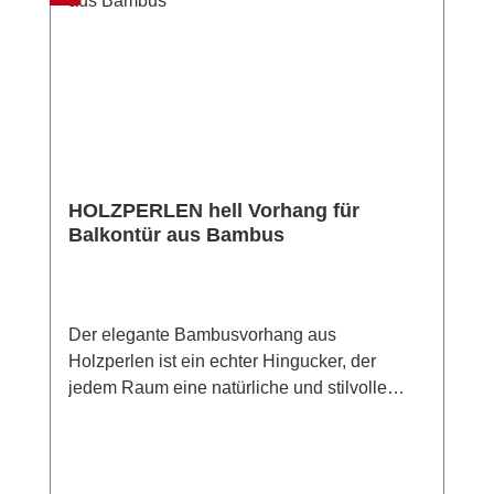
HOLZPERLEN hell Vorhang für
Balkontür aus Bambus
Der elegante Bambusvorhang aus
Holzperlen ist ein echter Hingucker, der
jedem Raum eine natürliche und stilvolle
Atmosphäre verleiht. Mit einer Breite von 90
cm und einer Länge von 200 cm ist der
mehrfarbige Vorhang ideal für Türen, Fenster
oder als Raumteiler.31 Stränge aus