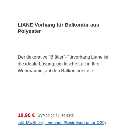
LIANE Vorhang für Balkontür aus
Polyester
Der dekorative "Blätter"-Türvorhang Liane ist
die ideale Lösung, um frische Luft in Ihre
Wohnräume, auf den Balkon oder die
Terrasse zu lassen, während neugierige
Blicke und lästige Insekten draußen
bleiben. Dieser Türvorhang ist einfach und
ohne Bohren über jeder Balkon- oder
Terrassentür anzubringen und die ideale
Ergänzung für jedes Haus und unverzichtbar
Verkaufspreis:
Regulärer Preis:
18,90 €
UVP
29,99 €
(- 36.98%)
beim Camping.Die selbstklebenden
inkl. MwSt. zzgl. Versand (Bestellwert unter € 20)
Klettpads sorgen für eine schnelle und