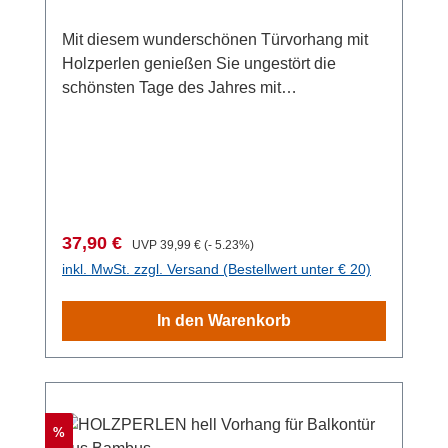
Mit diesem wunderschönen Türvorhang mit
Holzperlen genießen Sie ungestört die
schönsten Tage des Jahres mit
südländischem Flair. Die Luft kann durch die
Stränge ungehindert zirkulieren, aber lästige
Insekten und neugierige Blicke der Nachbarn
bleiben draußen.Die Holzperlen aus
nachhaltigem Bambus sind aus echter
Handarbeit gefertigt.Der Vorhang kann
Verkaufspreis:
Regulärer Preis:
37,90 €
UVP
39,99 €
(- 5.23%)
einfach über der Balkon- oder Terrassentür
inkl. MwSt. zzgl. Versand (Bestellwert unter € 20)
eingehängt werden - fertig. Bei
Nichtgebrauch kann der Türvorhang einfach
In den Warenkorb
abgehängt und platzsparend verstaut
werden.Der Bambusperlen-Vorhang kommt
mit einer Maße von 90 x 200 cm.
Rabatt
%