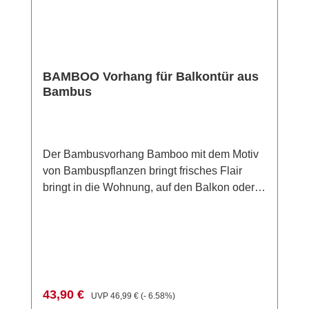
BAMBOO Vorhang für Balkontür aus
Bambus
Der Bambusvorhang Bamboo mit dem Motiv
von Bambuspflanzen bringt frisches Flair
bringt in die Wohnung, auf den Balkon oder
die Terrasse.Der Bambusvorhang schützt im
Sommer die Privatsphäre vor den Blicken der
Nachbarn. Ungeliebte Insekten bleiben
draußen und die Luft kann dennoch
ungehindert zirkulieren.Er eignet sich auch
ideal auch als dekorativer Raumteiler in der
Verkaufspreis:
Regulärer Preis:
43,90 €
UVP
46,99 €
(- 6.58%)
Wohnung. Der Vorhang ist einfach über der