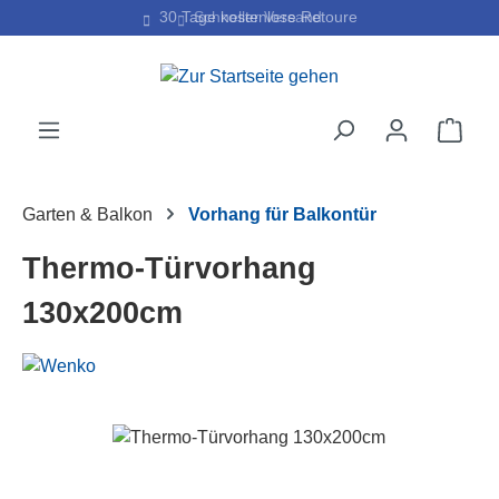
30 Tage kostenlose Retoure
Schneller Versand
Zum Hauptinhalt springen
Ware
Garten & Balkon
Vorhang für Balkontür
Thermo-Türvorhang
130x200cm
Bildergalerie überspringen