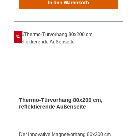
In den Warenkorb
handgearbeitet und besteht aus 65 Strängen.
Außerdem kann er zusammengeklappt
werden und ist damit jederzeit platzsparend
bis zum nächsten Einsatz verstaubar.
Rabatt
%
Thermo-Türvorhang 80x200 cm,
reflektierende Außenseite
Der innovative Magnetvorhang 80x200 cm