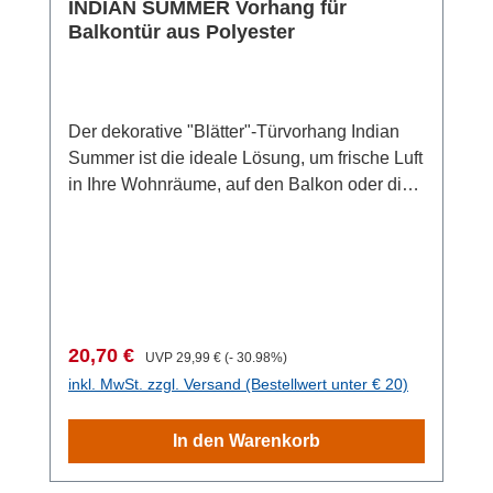
INDIAN SUMMER Vorhang für
sorgt auch für eine angenehme Atmosphäre.
Balkontür aus Polyester
Der dekorative "Blätter"-Türvorhang Indian
Summer ist die ideale Lösung, um frische Luft
in Ihre Wohnräume, auf den Balkon oder die
Terrasse zu lassen, während neugierige
Blicke und lästige Insekten draußen
bleiben. Dieser Türvorhang ist einfach und
ohne Bohren über jeder Balkon- oder
Terrassentür anzubringen und die ideale
Ergänzung für jedes Haus und unverzichtbar
Verkaufspreis:
Regulärer Preis:
20,70 €
UVP
29,99 €
(- 30.98%)
beim Camping.Die selbstklebenden
inkl. MwSt. zzgl. Versand (Bestellwert unter € 20)
Klettpads sorgen für eine schnelle und
unkomplizierte Montage, ohne dass Nägel
In den Warenkorb
oder Schrauben benötigt werden. Egal, ob
Sie unschöne Wände oder Gitter kaschieren