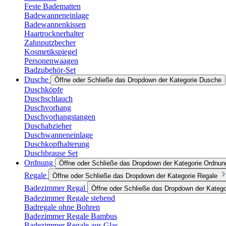
Feste Badematten
Badewanneneinlage
Badewannenkissen
Haartrocknerhalter
Zahnputzbecher
Kosmetikspiegel
Personenwaagen
Badzubehör-Set
Dusche
Öffne oder Schließe das Dropdown der Kategorie Dusche
Duschköpfe
Duschschlauch
Duschvorhang
Duschvorhangstangen
Duschabzieher
Duschwanneneinlage
Duschkopfhalterung
Duschbrause Set
Ordnung
Öffne oder Schließe das Dropdown der Kategorie Ordnun
Regale
Öffne oder Schließe das Dropdown der Kategorie Regale
Badezimmer Regal
Öffne oder Schließe das Dropdown der Kateg
Badezimmer Regale stehend
Badregale ohne Bohren
Badezimmer Regale Bambus
Badezimmer Regale aus Glas