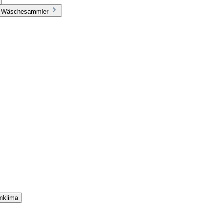
ie Wäschesammler
mklima