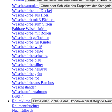
Wäschesammler
Öffne oder Schließe das Dropdown der Kategor
Wäschekörbe mit Deckel
Wäschekörbe aus Holz
Wäschekorb mit 3 Fächern
Wäschekörbe zum Sitzen
Faltbare Wäschekörbe
Wäschekörbe mit Rollen
Wäschekorb geflochten
Wäschekörbe für Kinder
Wäschekörbe weiß
Wäschekörbe beige
Wäschekörbe schwarz
Wäschekörbe blau
Wäschekörbe silber
Wäschekörbe hellgrau
Wäschekörbe grün
Wäschekörbe rot
Wäschekörbe aus Bambus
Wäscheständer
Wäscheaufbewahrung
Bügeln
Raumklima
Öffne oder Schließe das Dropdown der Kategorie Rau
Raumentfeuchter
Nachfüllpack