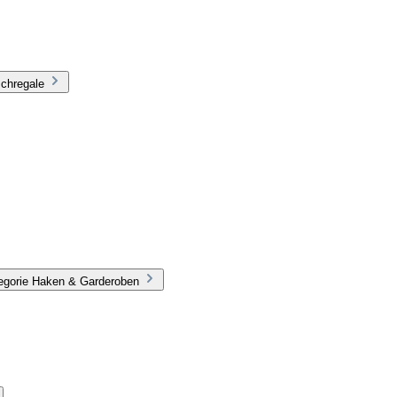
schregale
tegorie Haken & Garderoben