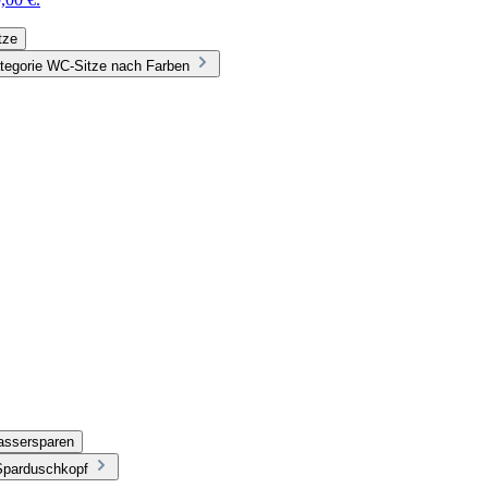
tze
tegorie WC-Sitze nach Farben
assersparen
Sparduschkopf