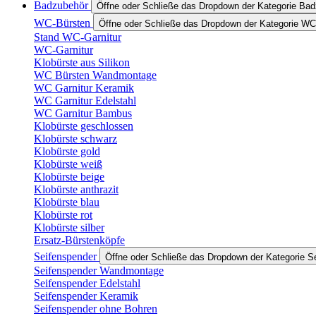
Badzubehör
Öffne oder Schließe das Dropdown der Kategorie Ba
WC-Bürsten
Öffne oder Schließe das Dropdown der Kategorie WC
Stand WC-Garnitur
WC-Garnitur
Klobürste aus Silikon
WC Bürsten Wandmontage
WC Garnitur Keramik
WC Garnitur Edelstahl
WC Garnitur Bambus
Klobürste geschlossen
Klobürste schwarz
Klobürste gold
Klobürste weiß
Klobürste beige
Klobürste anthrazit
Klobürste blau
Klobürste rot
Klobürste silber
Ersatz-Bürstenköpfe
Seifenspender
Öffne oder Schließe das Dropdown der Kategorie S
Seifenspender Wandmontage
Seifenspender Edelstahl
Seifenspender Keramik
Seifenspender ohne Bohren