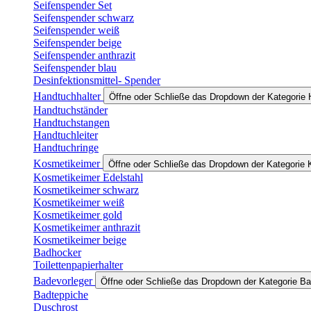
Seifenspender Set
Seifenspender schwarz
Seifenspender weiß
Seifenspender beige
Seifenspender anthrazit
Seifenspender blau
Desinfektionsmittel- Spender
Handtuchhalter
Öffne oder Schließe das Dropdown der Kategorie 
Handtuchständer
Handtuchstangen
Handtuchleiter
Handtuchringe
Kosmetikeimer
Öffne oder Schließe das Dropdown der Kategorie
Kosmetikeimer Edelstahl
Kosmetikeimer schwarz
Kosmetikeimer weiß
Kosmetikeimer gold
Kosmetikeimer anthrazit
Kosmetikeimer beige
Badhocker
Toilettenpapierhalter
Badevorleger
Öffne oder Schließe das Dropdown der Kategorie Ba
Badteppiche
Duschrost