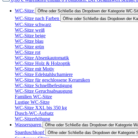
WC-Sitze
Öffne oder Schließe das Dropdown der Kategorie WC-Si
WC-Sitze nach Farben
Öffne oder Schließe das Dropdown der Ka
WC-Sitze schwarz
WC-Sitze weiß
WC-Sitze beige
WC-Sitze blau
WC-Sitze grün
WC-Sitze rot
WC-Sitze Absenkautomatik
WC-Sitze Holz & Holzoptik
WC-Sitze mit Motiv
WC-Sitze Edelstahlscharniere
WC-Sitze für geschlossene Keramiken
WC-Sitze Schnellbefestigung
WC-Sitze Geruchsabsaugung
Familien WC-Sitze
Lustige WC-Sitze
WC-Sitze XXL bis 350 kg
Dusch-WC-Aufsatz
WC-Sitzerhöhung
Wassersparen
Öffne oder Schließe das Dropdown der Kategorie W
Sparduschkopf
Öffne oder Schließe das Dropdown der Kategorie 