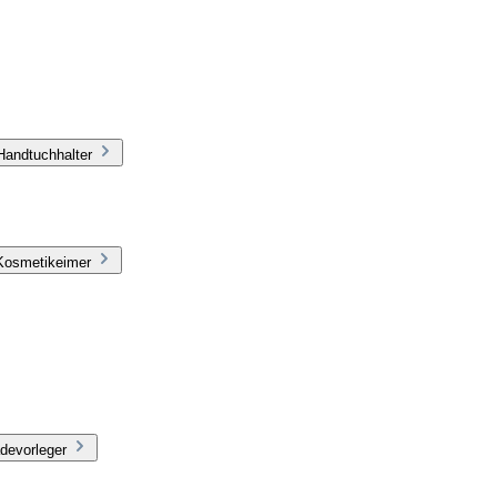
Handtuchhalter
 Kosmetikeimer
devorleger