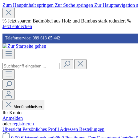
Zum Hauptinhalt springen
Zur Suche springen
Zur Hauptnavigation 
% Jetzt sparen: Badmöbel aus Holz und Bambus stark reduziert %
Jetzt entdecken
Telefonservice: 089 613 05 442
Schneller Versand
30 Tage kostenlose Retoure
Sichere Bestellung
Menü schließen
Ihr Konto
Anmelden
oder
registrieren
Übersicht
Persönliches Profil
Adressen
Bestellungen
0,00 €
Warenkorb enthält 0 Positionen. Der Gesamtwert beträgt 0