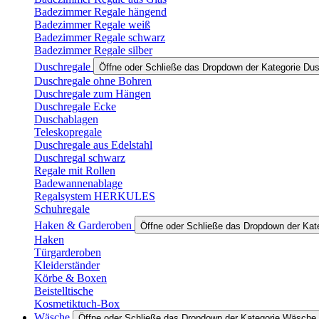
Badezimmer Regale hängend
Badezimmer Regale weiß
Badezimmer Regale schwarz
Badezimmer Regale silber
Duschregale
Öffne oder Schließe das Dropdown der Kategorie Du
Duschregale ohne Bohren
Duschregale zum Hängen
Duschregale Ecke
Duschablagen
Teleskopregale
Duschregale aus Edelstahl
Duschregal schwarz
Regale mit Rollen
Badewannenablage
Regalsystem HERKULES
Schuhregale
Haken & Garderoben
Öffne oder Schließe das Dropdown der Ka
Haken
Türgarderoben
Kleiderständer
Körbe & Boxen
Beistelltische
Kosmetiktuch-Box
Wäsche
Öffne oder Schließe das Dropdown der Kategorie Wäsche