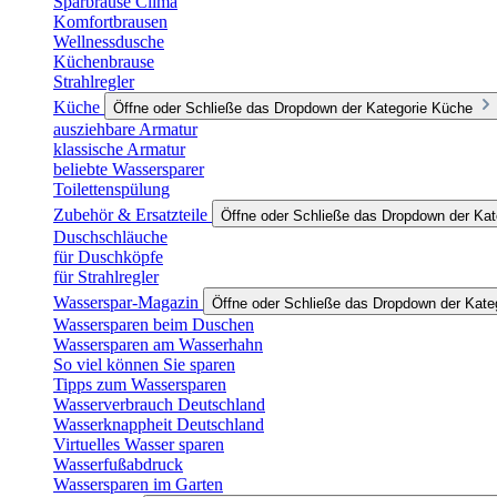
Sparbrause Clima
Komfortbrausen
Wellnessdusche
Küchenbrause
Strahlregler
Küche
Öffne oder Schließe das Dropdown der Kategorie Küche
ausziehbare Armatur
klassische Armatur
beliebte Wassersparer
Toilettenspülung
Zubehör & Ersatzteile
Öffne oder Schließe das Dropdown der Kat
Duschschläuche
für Duschköpfe
für Strahlregler
Wasserspar-Magazin
Öffne oder Schließe das Dropdown der Kat
Wassersparen beim Duschen
Wassersparen am Wasserhahn
So viel können Sie sparen
Tipps zum Wassersparen
Wasserverbrauch Deutschland
Wasserknappheit Deutschland
Virtuelles Wasser sparen
Wasserfußabdruck
Wassersparen im Garten