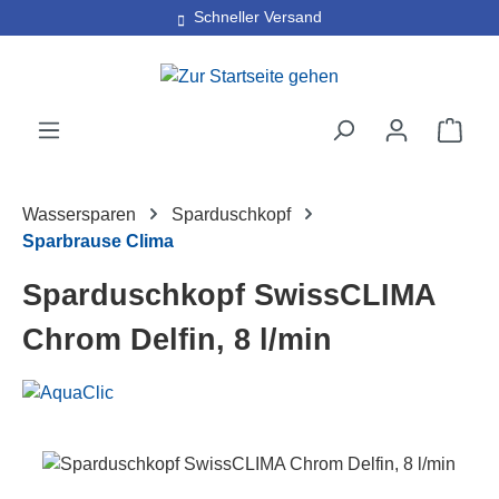
30 Tage kostenlose Retoure
Schneller Versand
Zum Hauptinhalt springen
Ware
Wassersparen
Sparduschkopf
Sparbrause Clima
Sparduschkopf SwissCLIMA
Chrom Delfin, 8 l/min
Bildergalerie überspringen