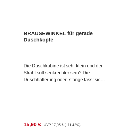
später).Hinweis: Wir übernehmen
keinerlei Garantie/Verantwortung, falls
dieser Artikel nicht zusammen mit einer
AquaClic SwissClima verwendet wird.
BRAUSEWINKEL für gerade
Duschköpfe
Die Duschkabine ist sehr klein und der
Strahl soll senkrechter sein? Die
Duschhalterung oder -stange lässt sich
nicht genügend neigen, damit der
Wasserstrahl der Brause schön auf den
Körper trifft? Hier ist der 45°-Winkel von
AquaClic die Lösung. Einfach den
Brausewinkel zwischen Schlauch und
Brause schrauben. Er bringt den
Verkaufspreis:
Regulärer Preis:
15,90 €
UVP
17,95 €
(- 11.42%)
Duschstrahl in die gewünschte