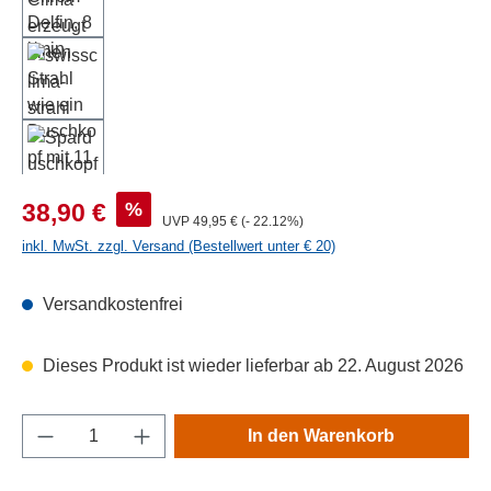
Verkaufspreis:
%
38,90 €
Regulärer Preis:
UVP
49,95 €
(- 22.12%)
inkl. MwSt. zzgl. Versand (Bestellwert unter € 20)
Versandkostenfrei
Dieses Produkt ist wieder lieferbar ab 22. August 2026
Produkt Anzahl: Gib den gewünschten Wert e
In den Warenkorb