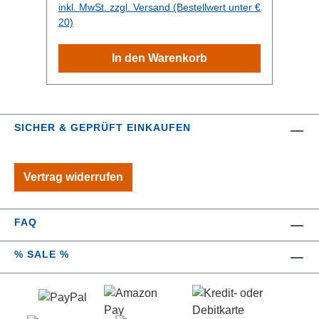
inkl. MwSt. zzgl. Versand (Bestellwert unter €
Richtung, verhindert ein
20)
überschwemmtes Bad und ermöglicht
freihändiges Duschen und
In den Warenkorb
Haarewaschen.Die 3 mitgelieferten
Silikondichtungen sorgen für idealen
Sitz an jedem Schlauch und jedem
Duschkopf Tipp: Der Winkel ist speziell
SICHER & GEPRÜFT EINKAUFEN
bei geraden oder wenig gebogenen
Brausen wie der AquaClic Elégance
oder Prosecco sehr nützlich.Material:
Vertrag widerrufen
Messing verchromt
FAQ
% SALE %