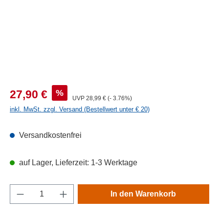
Verkaufspreis:
%
27,90 €
Regulärer Preis:
UVP
28,99 €
(- 3.76%)
inkl. MwSt. zzgl. Versand (Bestellwert unter € 20)
Versandkostenfrei
auf Lager, Lieferzeit: 1-3 Werktage
Produkt Anzahl: Gib den gewünschten Wert e
In den Warenkorb