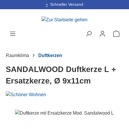
Schneller Versand
Zum Hauptinhalt springen
Ware
Raumklima
Duftkerzen
SANDALWOOD Duftkerze L +
Ersatzkerze, Ø 9x11cm
Bildergalerie überspringen