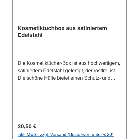
Kosmetiktuchbox aus satiniertem
Edelstahl
Die Kosmetiktücher-Box ist aus hochwertigem,
satiniertem Edelstahl gefertigt, der rostfrei ist.
Die schöne Hülle bietet einen Schutz- und
Dekomantel für handelsübliche, rechteckige
Kosmetiktuchboxen. So werden die Tücher
stets dekorativ und griffbereit aufbewahrt.
Material: Edelstahl Maße (B x H x T): 25 x 8 x
12 cm, Bohrlochabstand ca. 16 cm
Regulärer Preis:
20,50 €
inkl. MwSt. zzgl. Versand (Bestellwert unter € 20)