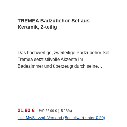
TREMEA Badzubehör-Set aus
Keramik, 2-teilig
Das hochwertige, zweiteilige Badzubehör-Set
Tremea setzt stilvolle Akzente im
Badezimmer und überzeugt durch seine
hochwertige Keramik sowie das edle Design
in Bronze matt. Das Set besteht aus einem
eleganten Seifenspender und einem
praktischen Zahnputzbecher, die dem Bad
eine luxuriöse Note verleihen. Der
freistehende Seifenspender mit einem
Verkaufspreis:
Regulärer Preis:
21,80 €
UVP
22,99 €
(- 5.18%)
Fassungsvermögen von 0,3 Litern ist mit
inkl. MwSt. zzgl. Versand (Bestellwert unter € 20)
einem robusten Kunststoff-Pumpkopf