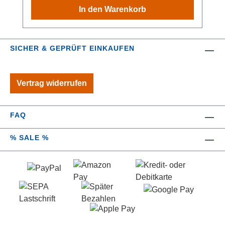
ausgestattet, der eine einfache Handhabung
In den Warenkorb
garantiert. Der Zahnputzbecher ergänzt das
Set optimal und sorgt für Ordnung und Stil auf
dem Waschbecken. Das Tremea-Set verleiht
SICHER & GEPRÜFT EINKAUFEN
dem Badezimmer nicht nur ein modernes
Flair, sondern kann auch durch die Qualität
überzeugen. Ein Must-Have für jeden, der
Vertrag widerrufen
Wert auf elegantes Design und praktische
Lösungen legt. Material: KeramikMaße:
Seifenspender 11,5 x 14 x 12 cm, 300 ml
FAQ
Füllmenge, Zahnputzbecher Ø 9,5 x 10 cm
% SALE %