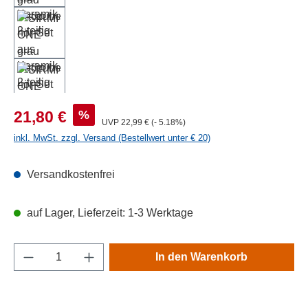
Verkaufspreis:
%
21,80 €
Regulärer Preis:
UVP
22,99 €
(- 5.18%)
inkl. MwSt. zzgl. Versand (Bestellwert unter € 20)
Versandkostenfrei
auf Lager, Lieferzeit: 1-3 Werktage
Produkt Anzahl: Gib den gewünschten Wert e
In den Warenkorb