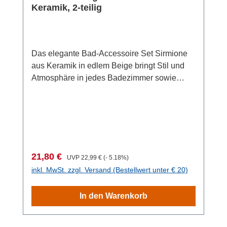
Keramik, 2-teilig
Das elegante Bad-Accessoire Set Sirmione
aus Keramik in edlem Beige bringt Stil und
Atmosphäre in jedes Badezimmer sowie
Gäste-WC. Das hochwertige Badzubehör Set
umfasst einen freistehenden Seifenspender
und einen Zahnputzbecher. Beide
Badezimmer Accessoires sind aus robuster
Keramik gefertigt und bestechen durch ihre
zeitlose, zylindrische Form. Der freistehende
Verkaufspreis:
Regulärer Preis:
21,80 €
UVP
22,99 €
(- 5.18%)
Seifenspender ist nicht nur ein praktisches
inkl. MwSt. zzgl. Versand (Bestellwert unter € 20)
Element, sondern auch ein stilvolles Highlight
in Ihrem Badezimmer. Mit einem
In den Warenkorb
Durchmesser von 8 cm und einer Höhe von
17,5 cm bietet der Seifenspender Keramik
beige ein Fassungsvermögen von 0,43 Litern,