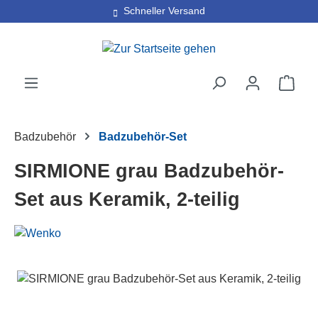
30 Tage kostenlose Retoure
Schneller Versand
Zum Hauptinhalt springen
Ware
Badzubehör
Badzubehör-Set
SIRMIONE grau Badzubehör-
Set aus Keramik, 2-teilig
Bildergalerie überspringen