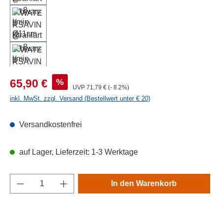
Verkaufspreis:
%
65,90 €
Regulärer Preis:
UVP
71,79 €
(- 8.2%)
inkl. MwSt. zzgl. Versand (Bestellwert unter € 20)
Versandkostenfrei
auf Lager, Lieferzeit: 1-3 Werktage
Produkt Anzahl: Gib den gewünschten Wert e
In den Warenkorb