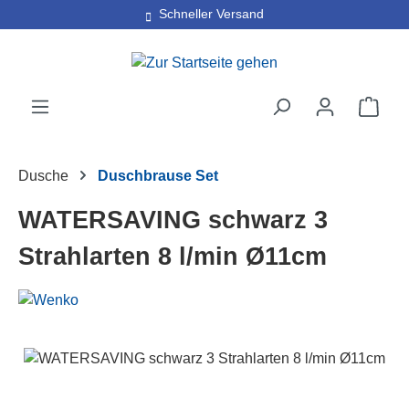
30 Tage kostenlose Retoure
Schneller Versand
Zum Hauptinhalt springen
Ware
Dusche
Duschbrause Set
WATERSAVING schwarz 3
Strahlarten 8 l/min Ø11cm
Bildergalerie überspringen