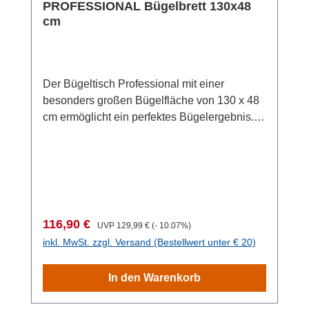
PROFESSIONAL Bügelbrett 130x48
Gitter Unterseite/Brett für Stabilität und
cm
Langlebigkeit sorgt.
Der Bügeltisch Professional mit einer
besonders großen Bügelfläche von 130 x 48
cm ermöglicht ein perfektes Bügelergebnis.
Sogar große Wäschestücke lassen sich somit
bequem und einfach bügeln. Durch die
Höhenverstellbarkeit von bis zu 98 cm lässt
sich der besonders stabile Bügeltisch
Professional individuell anpassen und
ermöglicht so komfortables Bügeln im Sitzen
Verkaufspreis:
Regulärer Preis:
116,90 €
UVP
129,99 €
(- 10.07%)
und im Stehen. Die besonders große
inkl. MwSt. zzgl. Versand (Bestellwert unter € 20)
Bügeleisenablage (41 x 29 x 8,5 cm) ist
absenkbar und eignet sich sehr gut für
In den Warenkorb
Dampfbügelstationen. Der Bezug im
modernen Design aus Baumwolle ist mit