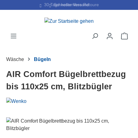
30 Tage kostenlose Retoure
Schneller Versand
Zum Hauptinhalt springen
Ware
Wäsche
Bügeln
AIR Comfort Bügelbrettbezug
bis 110x25 cm, Blitzbügler
Bildergalerie überspringen