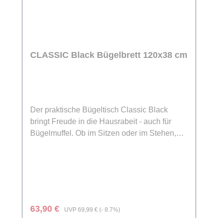
CLASSIC Black Bügelbrett 120x38 cm
Der praktische Bügeltisch Classic Black
bringt Freude in die Hausrabeit - auch für
Bügelmuffel. Ob im Sitzen oder im Stehen,
mit dem Bügelbrett Classic Black wird Bügeln
zu einem echten Vergnügen. Durch die
Höhenverstellbarkeit von 73 cm bis zu 90 cm
lässt sich das Bügelbrett individuell
anpassen, um Ihren Rücken zu schonen. Der
komfortable Bügeltisch ist aus
Verkaufspreis:
Regulärer Preis:
63,90 €
UVP
69,99 €
(- 8.7%)
pulverbeschichtetem Metall in angesagtem