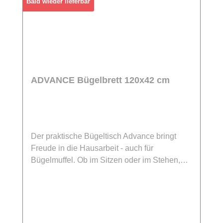
Bald wieder lieferbar
ADVANCE Bügelbrett 120x42 cm
Der praktische Bügeltisch Advance bringt
Freude in die Hausarbeit - auch für
Bügelmuffel. Ob im Sitzen oder im Stehen,
mit dem Bügelbrett Advance wird Bügeln zu
einem echten Kinderspiel. Durch die
Höhenverstellbarkeit von 73 cm bis zu 90 cm
lässt sich das Bügelbrett individuell
anpassen, um Ihren Rücken zu schonen. Der