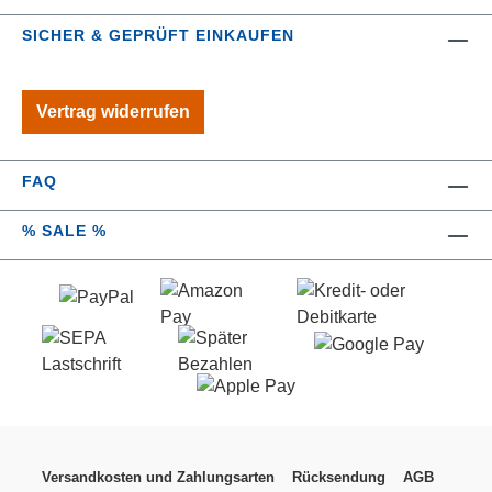
einer Molton Polsterung ausgestattet, die zu
SICHER & GEPRÜFT EINKAUFEN
sanftem und faltenfreiem Bügeln verhilft. Das
Gestell des Bügeltisch Professional ist aus
pulverbeschichtetem, besonders stabilem
Vertrag widerrufen
Vierkantrohr mit den Maßen 35 x 20 mm
gefertigt und ist äußerst standfest. Eine
integrierte Kabelführung mit Steckdose bietet
FAQ
noch mehr Komfort.
% SALE %
Versandkosten und Zahlungsarten
Rücksendung
AGB