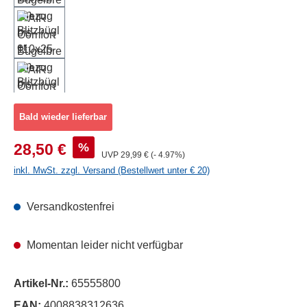
Bald wieder lieferbar
Verkaufspreis:
%
28,50 €
Regulärer Preis:
UVP
29,99 €
(- 4.97%)
inkl. MwSt. zzgl. Versand (Bestellwert unter € 20)
Versandkostenfrei
Momentan leider nicht verfügbar
Artikel-Nr.:
65555800
EAN:
4008838312636