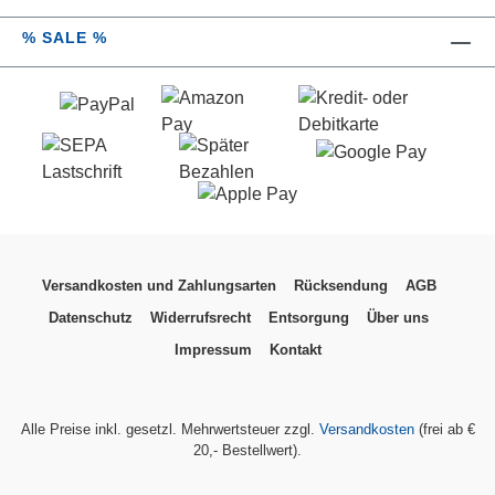
Badhelfer hat Abmessungen von (B x H x T):
25 x 36 x 14 cm. Der Duschcaddy Milo Gold
% SALE %
von WENKO ist ein echter Allrounder, der
sogleich Ordnung und Komfort in die
Duschkabine bringt. Material: Caddy:
Edelstahl rostfrei, Kappen: Kunststoff
(PET)Maße B/H/T: 25 cm x 36 cm x 14 cm
Versandkosten und Zahlungsarten
Rücksendung
AGB
Datenschutz
Widerrufsrecht
Entsorgung
Über uns
Impressum
Kontakt
Alle Preise inkl. gesetzl. Mehrwertsteuer zzgl.
Versandkosten
(frei ab €
20,- Bestellwert).