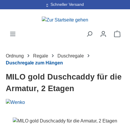
Schneller Versand
Zum Hauptinhalt springen
Ware
Ordnung
Regale
Duschregale
Duschregale zum Hängen
MILO gold Duschcaddy für die
Armatur, 2 Etagen
Bildergalerie überspringen