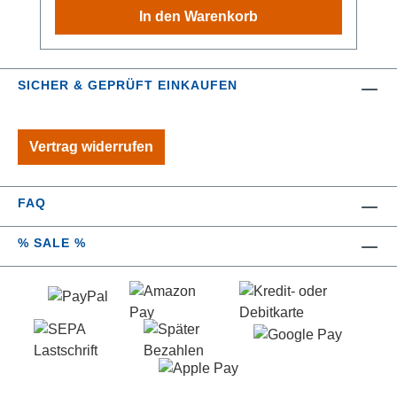
erfolgt ohne Bohren mit der Weltneuheit UV-
rückstandslos wieder entfernen. Hierzu
In den Warenkorb
Loc® - Das innovative UV-Loc®-
werden lediglich ein handelsüblicher Föhn
Befestigungssystem von WENKO ist absolut
und ein Spachtel benötigt. Für eine
einzigartig und nicht vergleichbar mit anderen
alternative, konventionelle Befestigung sind
SICHER & GEPRÜFT EINKAUFEN
Systemen am Markt. Das ausgezeichnete
Schrauben und Dübel im Lieferumfang
Klebesystem garantiert eine starke, schnelle
enthalten. Die UV-Loc®-Technologie von
und stressfreie Anbringung ganz ohne
WENKO ist ein „Winner“! Eine Experten-Jury
Vertrag widerrufen
Bohren! Der UV-Loc® WC-Rollenhalter
hat das System mit dem „German Innovation
Maribor ergänzt die Badeinrichtung um ein
Award 2022“ ausgezeichnet. Mit dem Award
elegantes Detail, das gänzlich ohne
werden seit über 70 Jahren die besten
FAQ
Bohrlöcher an der Wand befestigt werden
Innovationsleistungen weltweit gekürt.
kann. Für die Wandmontage liegt das
Material: Zinkdruckguss Maße (B x H x T): 14
% SALE %
unvergleichliche UV-Loc® Klebesystem von
x 12,5 x 7,5 cm Gewicht: 230 g
WENKO bei, das einen extrem festen Halt auf
allen tragfähigen Oberflächen wie Fliesen
oder Glas gewährleistet und zudem
vollkommen unkompliziert und sauber ohne
Klebereste angebracht wird. Einfach
Schutzfolie abziehen und Loc an der Wand