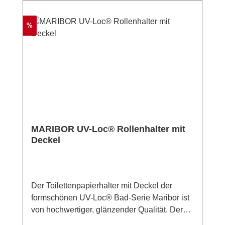
rückstandslos wieder entfernen. Hierzu
Befestigung erfolgt ohne Bohren mit der
werden lediglich ein handelsüblicher Föhn
Weltneuheit UV-Loc® - Das innovative UV-
und ein Spachtel benötigt. Für eine
Rabatt
%
Loc®-Befestigungssystem von WENKO ist
alternative, konventionelle Befestigung sind
absolut einzigartig und nicht vergleichbar mit
Schrauben und Dübel im Lieferumfang
anderen Systemen am Markt. Das
enthalten. Die UV-Loc®-Technologie von
ausgezeichnete Klebesystem garantiert eine
WENKO ist ein „Winner“! Eine Experten-Jury
starke, schnelle und stressfreie Anbringung
hat das System mit dem „German Innovation
ganz ohne Bohren! Der UV-Loc®
Award 2022“ ausgezeichnet. Mit dem Award
Zahnputzbecherhalter Maribor ergänzt die
werden seit über 70 Jahren die besten
Badeinrichtung um ein elegantes Detail, das
Innovationsleistungen weltweit gekürt.
MARIBOR UV-Loc® Rollenhalter mit
gänzlich ohne Bohrlöcher an der Wand
Material: Zinkdruckguss, Glas Maße (B x H x
Deckel
befestigt werden kann. Für die Wandmontage
T): 8,5 x 17 x 9 cm Gewicht: 390 g
liegt das unvergleichliche UV-Loc®
Klebesystem von WENKO bei, das einen
extrem festen Halt auf allen tragfähigen
Der Toilettenpapierhalter mit Deckel der
Oberflächen wie Fliesen oder Glas
formschönen UV-Loc® Bad-Serie Maribor ist
gewährleistet und zudem vollkommen
von hochwertiger, glänzender Qualität. Der
unkompliziert und sauber ohne Klebereste
edle Badhelfer besteht aus Zinkdruckguss