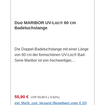
Garnitur Maribor ergänzt die Badeinrichtung
um ein elegantes Detail, das gänzlich ohne
Bohrlöcher an der Wand befestigt werden
kann. Für die Wandmontage liegt der WC-
Duo MARIBOR UV-Loc® 60 cm
Garnitur das unvergleichliche UV-Loc®
Badetuchstange
Klebesystem von WENKO bei, das einen
extrem festen Halt auf allen tragfähigen
Oberflächen wie Fliesen oder Glas
gewährleistet und zudem vollkommen
Die Doppel-Badetuchstange mit einer Länge
unkompliziert und sauber ohne Klebereste
von 60 cm der formschönen UV-Loc® Bad-
angebracht wird. Einfach Schutzfolie
Serie Maribor ist von hochwertiger,
abziehen und Loc an der Wand anbringen.
glänzender Qualität. Der edle Badhelfer
Kleber in die Kammern des Locs füllen und
besteht aus Zinkdruckguss in Kombination
anschließend mit beigefügter UV-Lampe
mit ovalen Wandmontageplatten und verleiht
aushärten lassen. Die Wartezeit beträgt nur
dem Badezimmer einen luxuriösen Touch. An
60 Sekunden! Nach der Wandmontage kann
der geräumigen Badetuchstange Duo Maribor
der Loc sofort und dauerhaft belastet werden
können Handtücher elegant aufbewahrt oder
(bis zu 90 kg Zuglast pro Befestigungs-Loc) –
Verkaufspreis:
Regulärer Preis:
55,90 €
UVP
59,99 €
(- 6.82%)
praktisch zum Trocknen aufgehängt werden.
es ist keine weitere Wartezeit nötig. Der
inkl. MwSt. zzgl. Versand (Bestellwert unter € 20)