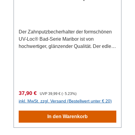
T): 63,5 x 5 x 7,5 cm Gewicht: 480 g
Wandmontage liegt das unvergleichliche UV-
Loc® Klebesystem von WENKO bei, das
einen extrem festen Halt auf allen tragfähigen
Oberflächen wie Fliesen oder Glas
Der Zahnputzbecherhalter der formschönen
gewährleistet und zudem vollkommen
UV-Loc® Bad-Serie Maribor ist von
unkompliziert und sauber ohne Klebereste
hochwertiger, glänzender Qualität. Der edle
angebracht wird. Einfach Schutzfolie
Badhelfer besteht aus Zinkdruckguss und
abziehen und Loc an der Wand anbringen.
satiniertem Glas in Kombination mit einer
Kleber in die Kammern des Locs füllen und
ovalen Wandmontageplatte und verleiht dem
anschließend mit beigefügter UV-Lampe
Badezimmer einen luxuriösen Touch. Der
aushärten lassen. Die Wartezeit beträgt nur
herausnehmbare Zahnputzbecher besteht
60 Sekunden! Nach der Wandmontage kann
aus satiniertem Glas und rundet das zeitlose
der Loc sofort und dauerhaft belastet werden
Verkaufspreis:
Regulärer Preis:
37,90 €
UVP
39,99 €
(- 5.23%)
Design optisch ab. Der insgesamt (B x H x T):
(bis zu 90 kg Zuglast pro Befestigungs-Loc) –
inkl. MwSt. zzgl. Versand (Bestellwert unter € 20)
7 x 11 x 10 cm große rostfreie Wandhalter mit
es ist keine weitere Wartezeit nötig. Der
Becher bietet Platz für Zahnputzutensilien
Badhaken kann direkt auf dem Loc befestigt
In den Warenkorb
oder dient als dekorative
werden und zum Einsatz kommen. Ebenso
Aufbewahrungsmöglichkeit für Schminkpinsel
mühelos lässt sich die Vorrichtung
oder andere längliche Kosmetikhelfer. Die