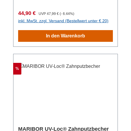
herausnehmbare Seifenspender besteht aus
dauerhaft belastet werden (bis zu 90 kg
satiniertem Glas und rundet das zeitlose
Zuglast pro Befestigungs-Loc) – es ist keine
Verkaufspreis:
Regulärer Preis:
44,90 €
UVP
47,99 €
(- 6.44%)
Design optisch ab. Der insgesamt (B x H x T):
weitere Wartezeit nötig. Die Stange kann
inkl. MwSt. zzgl. Versand (Bestellwert unter € 20)
8,5 x 17 x 9 cm große, rostfreie Wandhalter
direkt auf den Locs befestigt werden und zum
mit Pumpspender kann ganz praktisch auf der
Einsatz kommen. Ebenso mühelos lässt sich
In den Warenkorb
gewünschten Höhe im Bad oder Gäste-WC
die Vorrichtung rückstandslos wieder
angebracht und mit bis zu 150 ml Flüssigseife
entfernen. Hierzu werden lediglich ein
oder Lotion befüllt werden. Die Befestigung
handelsüblicher Föhn und ein Spachtel
erfolgt ohne Bohren mit der Weltneuheit UV-
benötigt. Für eine alternative, konventionelle
Loc® - Das innovative UV-Loc®-
Befestigung sind Schrauben und Dübel im
Rabatt
%
Befestigungssystem von WENKO ist absolut
Lieferumfang enthalten. Die UV-Loc®-
einzigartig und nicht vergleichbar mit anderen
Technologie von WENKO ist ein „Winner“!
Systemen am Markt. Das ausgezeichnete
Eine Experten-Jury hat das System mit dem
Klebesystem garantiert eine starke, schnelle
„German Innovation Award 2022“
und stressfreie Anbringung ganz ohne
ausgezeichnet. Mit dem Award werden seit
Bohren! Der UV-Loc® Seifenspender Maribor
über 70 Jahren die besten
ergänzt die Badeinrichtung um ein elegantes
Innovationsleistungen weltweit gekürt.
Detail, das gänzlich ohne Bohrlöcher an der
Material: Zinkdruckguss Maße (B x H x
MARIBOR UV-Loc® Zahnputzbecher
Wand befestigt werden kann. Für die