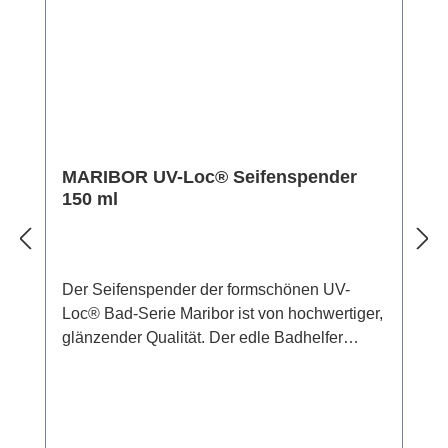
starke, schnelle und stressfreie Anbringung
Technologie von WENKO ist ein „Winner“!
ganz ohne Bohren! Die UV-Loc®
Eine Experten-Jury hat das System mit dem
Badetuchstange Uno Maribor ergänzt die
„German Innovation Award 2022“
Badeinrichtung um ein elegantes Detail, das
ausgezeichnet. Mit dem Award werden seit
gänzlich ohne Bohrlöcher an der Wand
über 70 Jahren die besten
befestigt werden kann. Für die Wandmontage
Innovationsleistungen weltweit gekürt.
liegt dem Handtuchhalter das
Material: Zinkdruckguss Maße (B x H x T): 63
MARIBOR UV-Loc® Seifenspender
unvergleichliche UV-Loc® Klebesystem von
x 5 x 14 cm Gewicht: 480 g
150 ml
WENKO bei, das einen extrem festen Halt auf
allen tragfähigen Oberflächen wie Fliesen
oder Glas gewährleistet und zudem
vollkommen unkompliziert und sauber ohne
Der Seifenspender der formschönen UV-
Klebereste angebracht wird. Einfach
Loc® Bad-Serie Maribor ist von hochwertiger,
Schutzfolie abziehen und Loc an der Wand
glänzender Qualität. Der edle Badhelfer
anbringen. Kleber in die Kammern des Locs
besteht aus Zinkdruckguss und satiniertem
füllen und anschließend mit beigefügter UV-
Glas in Kombination mit einer ovalen
Lampe aushärten lassen. Die Wartezeit
Wandmontageplatte und verleiht dem
beträgt nur 60 Sekunden! Nach der
Badezimmer einen luxuriösen Touch. Der
Wandmontage kann der Loc sofort und