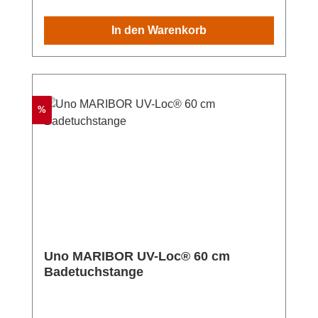
Insgesamt misst der glänzende, rostfreie
Badhaken kann direkt auf dem Loc befestigt
Doppel-Handtuchhalter (B x H x T): 63 x 5 x
werden und zum Einsatz kommen. Ebenso
In den Warenkorb
14 cm. Die Befestigung erfolgt ohne Bohren
mühelos lässt sich die Vorrichtung
mit der Weltneuheit UV-Loc® - Das
rückstandslos wieder entfernen. Hierzu
innovative UV-Loc®-Befestigungssystem von
werden lediglich ein handelsüblicher Föhn
WENKO ist absolut einzigartig und nicht
und ein Spachtel benötigt. Für eine
vergleichbar mit anderen Systemen am Markt.
alternative, konventionelle Befestigung sind
Rabatt
%
Das ausgezeichnete Klebesystem garantiert
Schrauben und Dübel im Lieferumfang
eine starke, schnelle und stressfreie
enthalten. Die UV-Loc®-Technologie von
Anbringung ganz ohne Bohren! Die UV-Loc®
WENKO ist ein „Winner“! Eine Experten-Jury
Badetuchstange Duo Maribor ergänzt die
hat das System mit dem „German Innovation
Badeinrichtung um ein elegantes Detail, das
Award 2022“ ausgezeichnet. Mit dem Award
gänzlich ohne Bohrlöcher an der Wand
werden seit über 70 Jahren die besten
befestigt werden kann. Für die Wandmontage
Innovationsleistungen weltweit gekürt.
liegt dem Handtuchhalter das
Material:Zinkdruckguss, Glas Maße(B x H x
Uno MARIBOR UV-Loc® 60 cm
unvergleichliche UV-Loc® Klebesystem von
T):9,5 x 36,5 x 11,5 cm Gewicht:670 g
Badetuchstange
WENKO bei, das einen extrem festen Halt auf
allen tragfähigen Oberflächen wie Fliesen
oder Glas gewährleistet und zudem