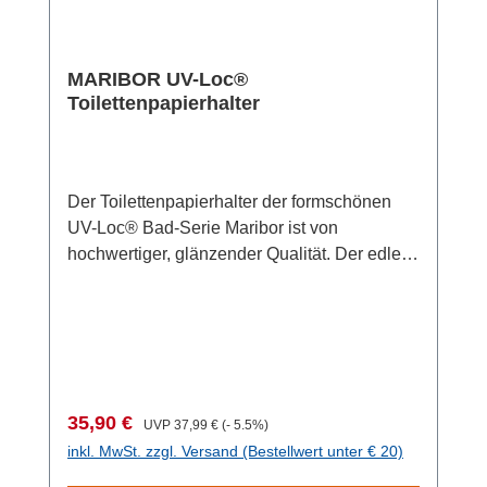
befestigt werden kann. Für die Wandmontage
hat das System mit dem „German Innovation
liegt das unvergleichliche UV-Loc®
Award 2022“ ausgezeichnet. Mit dem Award
Klebesystem von WENKO bei, das einen
werden seit über 70 Jahren die besten
MARIBOR UV-Loc®
extrem festen Halt auf allen tragfähigen
Innovationsleistungen weltweit gekürt.
Toilettenpapierhalter
Oberflächen wie Fliesen oder Glas
Material: Zinkdruckguss, Glas Maße (B x H x
gewährleistet und zudem vollkommen
T): 7 x 11 x 10 cm Gewicht: 330 g
unkompliziert und sauber ohne Klebereste
angebracht wird. Einfach Schutzfolie
Der Toilettenpapierhalter der formschönen
abziehen und Loc an der Wand anbringen.
UV-Loc® Bad-Serie Maribor ist von
Kleber in die Kammern des Locs füllen und
hochwertiger, glänzender Qualität. Der edle
anschließend mit beigefügter UV-Lampe
Badhelfer besteht aus Zinkdruckguss und
aushärten lassen. Die Wartezeit beträgt nur
satiniertem Glas in Kombination mit einer
60 Sekunden! Nach der Wandmontage kann
ovalen Wandmontageplatte und verleiht dem
der Loc sofort und dauerhaft belastet werden
Badezimmer einen luxuriösen Touch. Der
(bis zu 90 kg Zuglast pro Befestigungs-Loc) –
Toilettenpapierhalter, auf dem eine Rolle
es ist keine weitere Wartezeit nötig. Der
Platz findet, misst insgesamt (B x H x T): 17 x
Badhaken kann direkt auf dem Loc befestigt
Verkaufspreis:
Regulärer Preis:
35,90 €
UVP
37,99 €
(- 5.5%)
5 x 7,5 cm und eignet sich auch ideal für den
werden und zum Einsatz kommen. Ebenso
inkl. MwSt. zzgl. Versand (Bestellwert unter € 20)
Einsatz im Gäste-WC. Die Befestigung
mühelos lässt sich die Vorrichtung