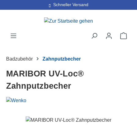
30 Tage kostenlose Retoure
Schneller Versand
Zum Hauptinhalt springen
Ware
Badzubehör
Zahnputzbecher
MARIBOR UV-Loc®
Zahnputzbecher
Bildergalerie überspringen