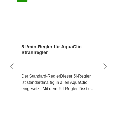
Literleistungen
5 l/min-Regler für AquaClic
Strahlregler
Der Standard-ReglerDieser 5l-Regler
ist standardmäßig in allen AquaClic
eingesetzt. Mit dem 5 l-Regler lässt es
sich angenehm Händewaschen,
Zähneputzen oder Gemüse putzen.
Sehen Sie in diesem Video den 5 l/min-
Regler im Vergleich zu Regler mit