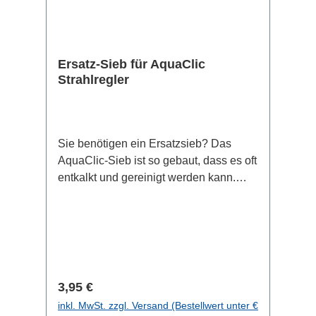
Ersatz-Sieb für AquaClic
Strahlregler
Sie benötigen ein Ersatzsieb? Das
AquaClic-Sieb ist so gebaut, dass es oft
entkalkt und gereinigt werden kann.
Dabei bleibt es viele Jahre schön und
hygienisch.Wollen Sie dennoch das
Sieb ersetzen, so bestellen Sie diesen
Artikel.
Regulärer Preis:
3,95 €
inkl. MwSt. zzgl. Versand (Bestellwert unter €