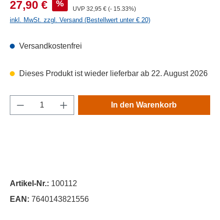
Verkaufspreis:
%
27,90 €
Regulärer Preis:
UVP
32,95 €
(- 15.33%)
inkl. MwSt. zzgl. Versand (Bestellwert unter € 20)
Versandkostenfrei
Dieses Produkt ist wieder lieferbar ab 22. August 2026
Produkt Anzahl: Gib den gewünschten Wert e
In den Warenkorb
Artikel-Nr.:
100112
EAN:
7640143821556