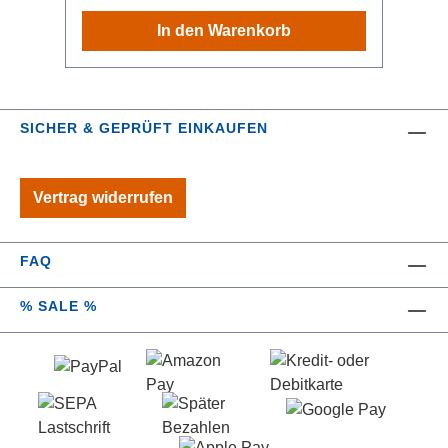
3 l/min Superspray im Produktvideo Wir
In den Warenkorb
empfehlen, mindestens einen
Wasserhahn im Haushalt mit einem 5
oder 6 Liter-pro-Minute-AquaClic-Strahl
zu belassen, damit Sie sich nicht
SICHER & GEPRÜFT EINKAUFEN
ärgern, weil für gewisse Dinge zu wenig
Wasser fließt: Behälter füllen: Kochtopf,
Gießkanne, Aquarium, Putzkübel,
Vertrag widerrufen
Kaffeemaschine, etc.3 Liter pro Minute
(Superspray) eignen sich für die
meisten Anwendungen im Haushalt, 1.8
FAQ
l/min (Ultraspray) eher für reines
Händewaschen.Hinweise zum
% SALE %
Extremsparen (bei weniger als 5 l/min
am Hahn): Es kann
Temperaturschwankungen geben. Bei
alten, wenig genutzten oder sonstwie
anfällligen Leitungen sollte das Wasser