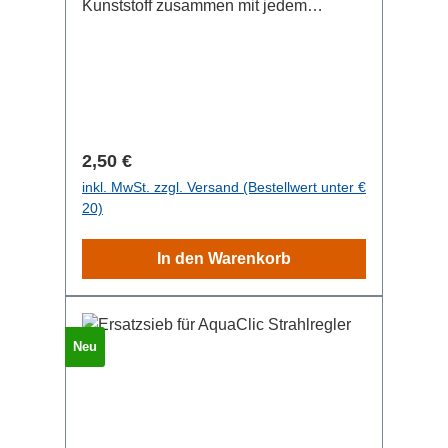
Kunststoff zusammen mit jedem
AquaClic. Er passt damit an jeden
Standardhahn mit Durchmesser 22 oder
24mm (M22, M24). Sollten Ihr Adapter
einmal kaputt gehen, so können Sie
diesen als Ersatz bestellen.
Regulärer Preis:
2,50 €
inkl. MwSt. zzgl. Versand (Bestellwert unter €
20)
In den Warenkorb
Neu