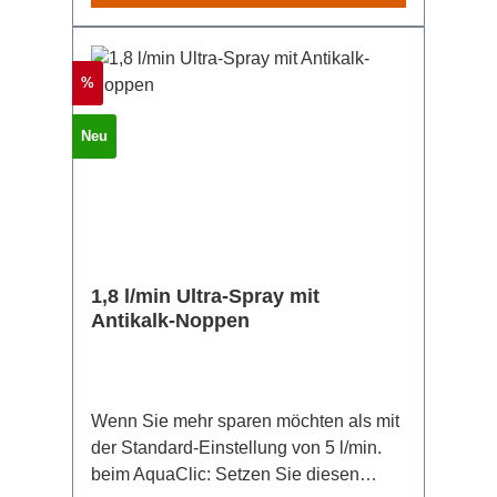
Reinigungspersonal vorbeugen wollen,
bestellen Sie ihn in der Metall-Version.
Rabatt
%
Neu
1,8 l/min Ultra-Spray mit
Antikalk-Noppen
Wenn Sie mehr sparen möchten als mit
der Standard-Einstellung von 5 l/min.
beim AquaClic: Setzen Sie diesen