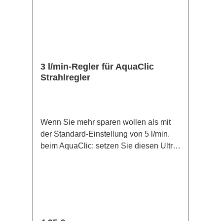
3 l/min-Regler für AquaClic
Strahlregler
Wenn Sie mehr sparen wollen als mit
der Standard-Einstellung von 5 l/min.
beim AquaClic: setzen Sie diesen Ultra-
Sparer mit nur 3 Litern pro Minute in
Ihren AquaClic. Sie sparen so 70 - 80%.
Der Wasserstrahl ist wie beim
Standardstrahl, aber es fließen nur 3
Liter Wasser pro Minute. Zum
Händewaschen und Gläser füllen ist es