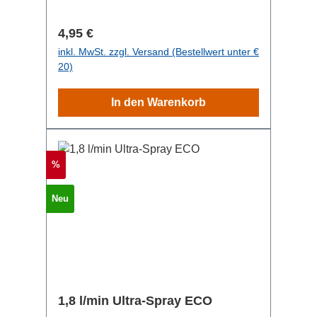
anderen Literleistungen
Regulärer Preis:
4,95 €
inkl. MwSt. zzgl. Versand (Bestellwert unter €
20)
In den Warenkorb
Rabatt
%
Neu
1,8 l/min Ultra-Spray ECO