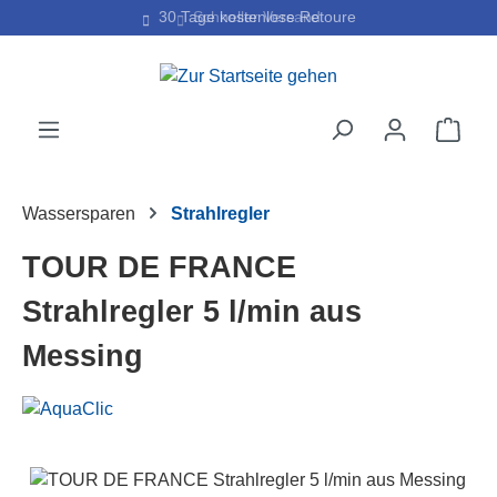
30 Tage kostenlose Retoure
Schneller Versand
Zum Hauptinhalt springen
Ware
Wassersparen
Strahlregler
TOUR DE FRANCE
Strahlregler 5 l/min aus
Messing
Bildergalerie überspringen