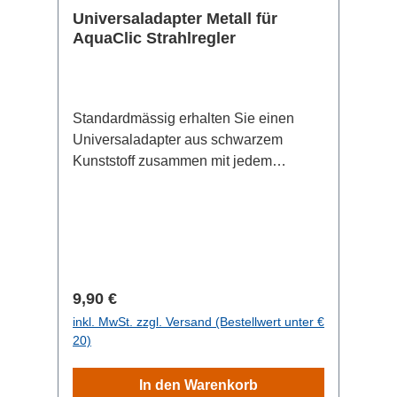
Universaladapter Metall für
AquaClic Strahlregler
Standardmässig erhalten Sie einen
Universaladapter aus schwarzem
Kunststoff zusammen mit jedem
AquaClic. Er passt damit an jeden
Standardhahn mit Durchmesser 22 oder
24mm (M22, M24). Müssen Strahlregler
und Universaladapter häufig an- oder
ausgeschraubt werden, zum Beispiel -
wenn Sie in einer Schule das
Regulärer Preis:
9,90 €
Wassersparen an mehreren Hähnen
inkl. MwSt. zzgl. Versand (Bestellwert unter €
demonstrieren, - alte Hähne mit
20)
abgenutzten Gewinden haben - oft
umziehen - oder an öffentlichen Hähnen
In den Warenkorb
Vandalen oder unsensiblem