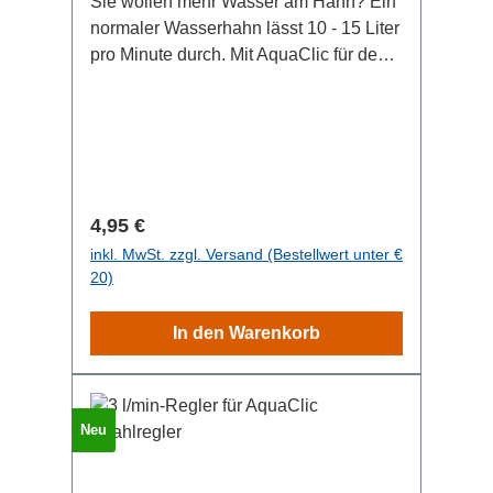
Sie wollen mehr Wasser am Hahn? Ein
normaler Wasserhahn lässt 10 - 15 Liter
pro Minute durch. Mit AquaClic für den
Wasserhahn sind Sie bei 5 Liter pro
Minute. Falls Ihnen das zu wenig ist,
bestellen Sie einfach diesen 6 Liter-
Regler. Sehen Sie in diesem Video den
6 l/min-Regler im Vergleich zu Regler
mit anderen Literleistungen
Regulärer Preis:
4,95 €
inkl. MwSt. zzgl. Versand (Bestellwert unter €
20)
In den Warenkorb
Neu