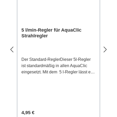
5 l/min-Regler für AquaClic
Strahlregler
Der Standard-ReglerDieser 5l-Regler
ist standardmäßig in allen AquaClic
eingesetzt. Mit dem 5 l-Regler lässt es
sich angenehm Händewaschen,
Zähneputzen oder Gemüse putzen.
Sehen Sie in diesem Video den 5 l/min-
Regler im Vergleich zu Regler mit
anderen Literleistungen
Regulärer Preis:
4,95 €