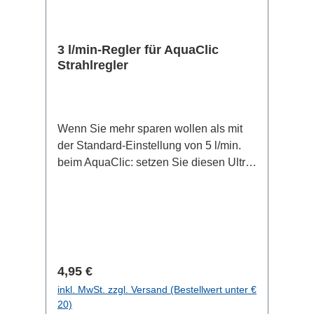
3 l/min-Regler für AquaClic
Strahlregler
Wenn Sie mehr sparen wollen als mit
der Standard-Einstellung von 5 l/min.
beim AquaClic: setzen Sie diesen Ultra-
Sparer mit nur 3 Litern pro Minute in
Ihren AquaClic. Sie sparen so 70 - 80%.
Der Wasserstrahl ist wie beim
Standardstrahl, aber es fließen nur 3
Liter Wasser pro Minute. Zum
Händewaschen und Gläser füllen ist es
Regulärer Preis:
4,95 €
aber ausreichend. Sehen Sie in diesem
inkl. MwSt. zzgl. Versand (Bestellwert unter €
Video den 3 l/min-Regler im Vergleich
20)
zu Regler mit anderen Literleistungen