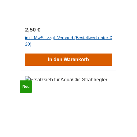
24mm (M22, M24). Sollten Ihr Adapter
einmal kaputt gehen, so können Sie
diesen als Ersatz bestellen.
Regulärer Preis:
2,50 €
inkl. MwSt. zzgl. Versand (Bestellwert unter €
20)
In den Warenkorb
Neu