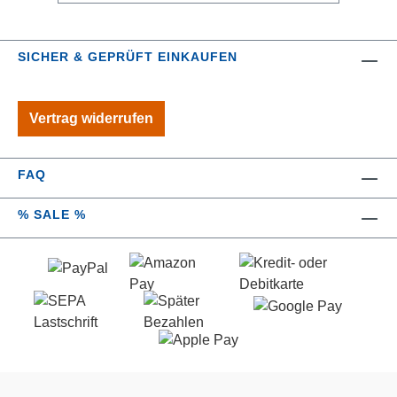
Wasserhahn im Haushalt mit einem 5
oder 6 Liter-pro-Minute-AquaClic-Strahl
zu belassen, damit Sie sich nicht
SICHER & GEPRÜFT EINKAUFEN
ärgern, weil für gewisse Dinge zu wenig
Wasser fließt: Behälter füllen: Kochtopf,
Gießkanne, Aquarium, Putzkübel,
Vertrag widerrufen
Kaffeemaschine, etc. 3 Liter pro Minute
(Superspray) eignen sich für die
meisten Anwendungen im Haushalt, 1.8
FAQ
l/min (Ultraspray) eher für reines
Händewaschen. Hinweise zum
% SALE %
Extremsparen (bei weniger als 5 l/min
am Hahn): Es kann
Temperaturschwankungen geben. Bei
alten, wenig genutzten oder sonstwie
anfällligen Leitungen sollte das Wasser
nicht zu langsam fließen (damit sich
nichts ansetzt). Im Zweifelsfall fragen
Sie Ihren Hausmeister, Sanitär oder