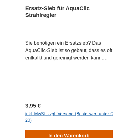
Ersatz-Sieb für AquaClic
Strahlregler
Sie benötigen ein Ersatzsieb? Das
AquaClic-Sieb ist so gebaut, dass es oft
entkalkt und gereinigt werden kann.
Dabei bleibt es viele Jahre schön und
hygienisch.Wollen Sie dennoch das
Sieb ersetzen, so bestellen Sie diesen
Artikel.
Regulärer Preis:
3,95 €
inkl. MwSt. zzgl. Versand (Bestellwert unter €
20)
In den Warenkorb