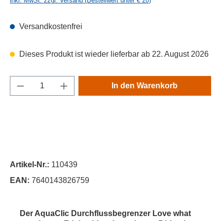
inkl. MwSt. zzgl. Versand (Bestellwert unter € 20)
Versandkostenfrei
Dieses Produkt ist wieder lieferbar ab 22. August 2026
Produkt Anzahl: Gib den gewünschten Wert e
In den Warenkorb
Artikel-Nr.:
110439
EAN:
7640143826759
Der AquaClic Durchflussbegrenzer Love what