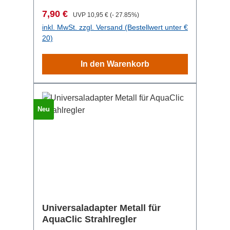
überrascht sein, wie leicht er sich
Verkaufspreis:
Regulärer Preis:
7,90 €
UVP
10,95 €
(- 27.85%)
drehen lässt!Und das Besondere: der
inkl. MwSt. zzgl. Versand (Bestellwert unter €
WassersparClic Giro bewegt sich auch
20)
nach vielen Jahren genauso
geschmeidig wie am ersten Tag. Sie
In den Warenkorb
benötigen für den Giro einen AquaClic,
dieser ist in der Lieferung nicht
enthalten. Material: Metall
Neu
Universaladapter Metall für
AquaClic Strahlregler