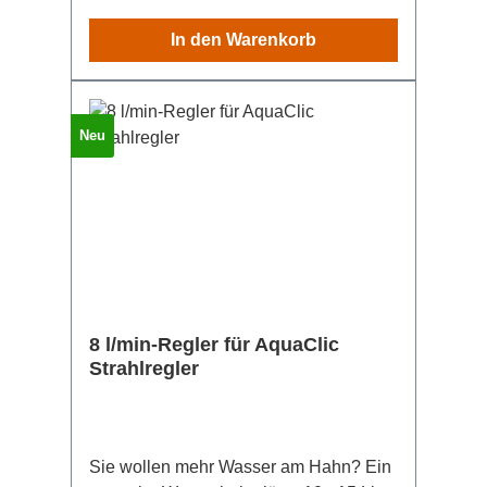
Hinweise zum Extremsparen (bei
In den Warenkorb
weniger als 5 l/min am Hahn): - Es kann
Temperaturschwankungen geben.- Bei
alten, wenig genutzten oder sonstwie
anfällligen Leitungen sollte das Wasser
Neu
nicht zu langsam fliessen (damit sich
nichts ansetzt). Im Zweifelsfall fragen
Sie Ihren Hausmeister, Sanitär oder
technischen Dienst.- Ungeeignet für
Hähne, wo oft Behälter zu füllen sind
(sonst warten Sie ganz schön lange)
8 l/min-Regler für AquaClic
Strahlregler
Sie wollen mehr Wasser am Hahn? Ein