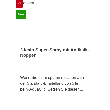
Rabatt
%
Neu
3 l/min Super-Spray mit Antikalk-
Noppen
Wenn Sie mehr sparen möchten als mit
der Standard-Einstellung von 5 l/min.
beim AquaClic: Setzen Sie diesen
Super-SPRAY mit nur 3 Litern pro
Minute in Ihren AquaClic. Sie sparen so
70 - 80% und bekommen eine