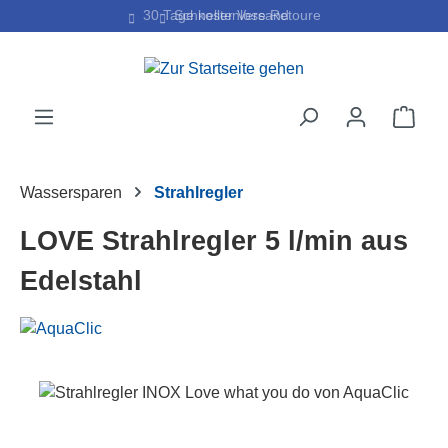
30 Tage kostenlose Retoure
Schneller Versand
Zum Hauptinhalt springen
Ware
Wassersparen
Strahlregler
LOVE Strahlregler 5 l/min aus
Edelstahl
Bildergalerie überspringen