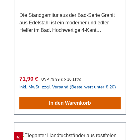
Die Standgarnitur aus der Bad-Serie Granit
aus Edelstahl ist ein moderner und edler
Helfer im Bad. Hochwertige 4-Kant
Edelstahlrohre, getragen von einem
massiven, rechteckigen Fuß aus Polyresin in
Granitoptik, veredelt die Standgarnitur zu
einem optischen Highlight im Bad. Die
flexibel aufzustellende Standgarnitur trägt die
WC-Papierrolle in angenehmer Höhe sowie
Verkaufspreis:
Regulärer Preis:
71,90 €
UVP
79,99 €
(- 10.11%)
die WC-Bürste in einem eleganten,
inkl. MwSt. zzgl. Versand (Bestellwert unter € 20)
viereckigen Gefäß. Die im Lieferumfang
enthaltene Bürste ist mit einem schwarzen,
In den Warenkorb
auswechselbaren Bürstenkopf Ø 8,5 cm
versehen. Material: Edelstahl, Bodenplatte:
Polyresin Maße (BxHxT): 23x73,5x19,5
cmGewicht: 2.122 g
Rabatt
%