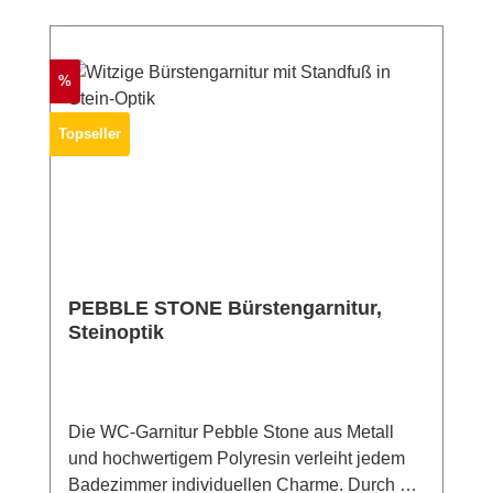
auswechselbaren, schwarzen Bürstenkopf
von Ø 8,5 cm und einen Edelstahl-
Stiel.Material: Edelstahl, Bodenplatte:
Rabatt
%
Polyresin Maße (BxHxT): 23 x 73,5 x 19,5
cmGewicht: 2.760 g
Topseller
PEBBLE STONE Bürstengarnitur,
Steinoptik
Die WC-Garnitur Pebble Stone aus Metall
und hochwertigem Polyresin verleiht jedem
Badezimmer individuellen Charme. Durch die