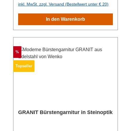
Armen viel Platz für Hand-, Bade- und
inkl. MwSt. zzgl. Versand (Bestellwert unter € 20)
Duschtücher oder Kleidungsstücke. Material:
EdelstahlMaße: 43,5 x 86,5 x 20 cm Gewicht:
In den Warenkorb
2.575 g
Rabatt
%
Topseller
GRANIT Bürstengarnitur in Steinoptik