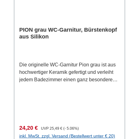
PION grau WC-Garnitur, Bürstenkopf
aus Silikon
Die originelle WC-Garnitur Pion grau ist aus
hochwertiger Keramik gefertigt und verleiht
jedem Badezimmer einen ganz besonderen
Charme. Durch die stilvolle, dreieckige Form
in natürlich beiger Steinoptik wirkt jedes
Badezimmer direkt behaglicher und
harmonischer. Mit der stilvollen WC-Garnitur
wird das WC problemlos und gründlich
gereinigt. Die Bürste leistet durch ihre
Verkaufspreis:
Regulärer Preis:
24,20 €
UVP
25,49 €
(- 5.06%)
strapazier- und anpassungsfähigen Borsten
inkl. MwSt. zzgl. Versand (Bestellwert unter € 20)