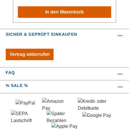
eine stets zuverlässige Nutzung. Die im
Lieferumfang enthaltene WC-Bürste ist mit
In den Warenkorb
einem schwarzen, auswechselbaren
Bürstenkopf von Ø 7,5 cm versehen. Der
hochwertige Bürstenkopf ist aus Silikon
SICHER & GEPRÜFT EINKAUFEN
gefertigt. Seine spezielle Anti-Haft-Wirkung
sorgt dafür, dass sich hartnäckige Reste und
Toilettenpapier nicht in der Bürste festsetzen,
Vertrag widerrufen
sondern beim Reinigen einfach weggespült
werden. So bleibt die clevere Bürste immer
hygienisch sauber und reinigt sich selber.
FAQ
Material: Keramik Maße B/H/T: 12,5 cm x 38,5
cm x 12 cm Gewicht: 668 g
% SALE %