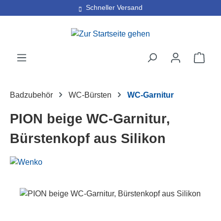
30 Tage kostenlose Retoure
Schneller Versand
Zum Hauptinhalt springen
Ware
Badzubehör
WC-Bürsten
WC-Garnitur
PION beige WC-Garnitur,
Bürstenkopf aus Silikon
Bildergalerie überspringen