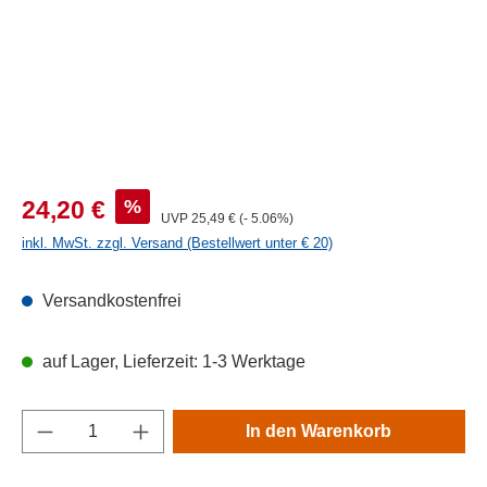
Verkaufspreis:
%
24,20 €
Regulärer Preis:
UVP
25,49 €
(- 5.06%)
inkl. MwSt. zzgl. Versand (Bestellwert unter € 20)
Versandkostenfrei
auf Lager, Lieferzeit: 1-3 Werktage
Produkt Anzahl: Gib den gewünschten Wert e
In den Warenkorb