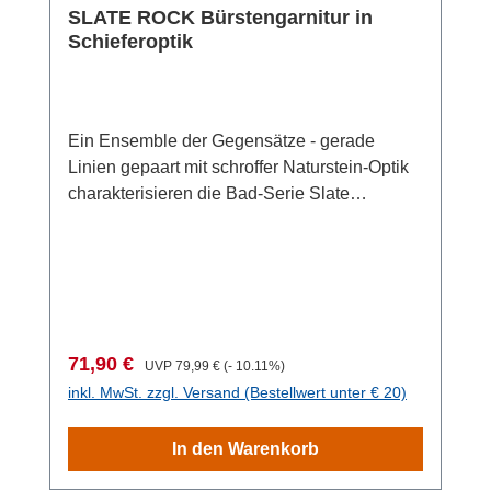
SLATE ROCK Bürstengarnitur in
Schieferoptik
Ein Ensemble der Gegensätze - gerade
Linien gepaart mit schroffer Naturstein-Optik
charakterisieren die Bad-Serie Slate
Rock. Der Einsatz hochwertiger Materialien
wie rostfreier Edelstahl und Polyresin in
Schiefer-Optik geben den Serien-Elementen
einen elegant natürlichen Look. Die Edelstahl
Stand WC-Garnitur ist eine 2 in 1
Kombination bestehend aus einem offenen
Verkaufspreis:
Regulärer Preis:
71,90 €
UVP
79,99 €
(- 10.11%)
WC-Bürstenhalter aus verchromten Kunststoff
inkl. MwSt. zzgl. Versand (Bestellwert unter € 20)
und einem Toilettenpapierrollenhalter für die
sofortige Entnahme. Ihre massive,
In den Warenkorb
rechteckige Bodenplatte sorgt für stabilen
Halt. Die dazugehörige WC-Bürste hat einen