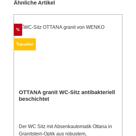
Produktgalerie überspringen
Ähnliche Artikel
Rabatt
%
Topseller
OTTANA granit WC-Sitz antibakteriell
beschichtet
Der WC Sitz mit Absenkautomatik Ottana in
Granitstein-Optik aus robustem,