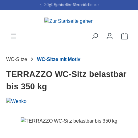
30 Tage kostenlose Retoure
Schneller Versand
Zum Hauptinhalt springen
Ware
WC-Sitze
WC-Sitze mit Motiv
TERRAZZO WC-Sitz belastbar
bis 350 kg
Bildergalerie überspringen