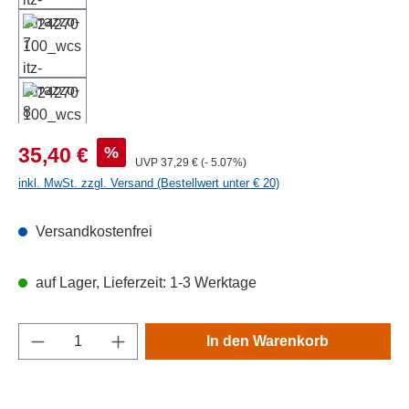
Verkaufspreis:
%
35,40 €
Regulärer Preis:
UVP
37,29 €
(- 5.07%)
inkl. MwSt. zzgl. Versand (Bestellwert unter € 20)
Versandkostenfrei
auf Lager, Lieferzeit: 1-3 Werktage
Produkt Anzahl: Gib den gewünschten Wert e
In den Warenkorb