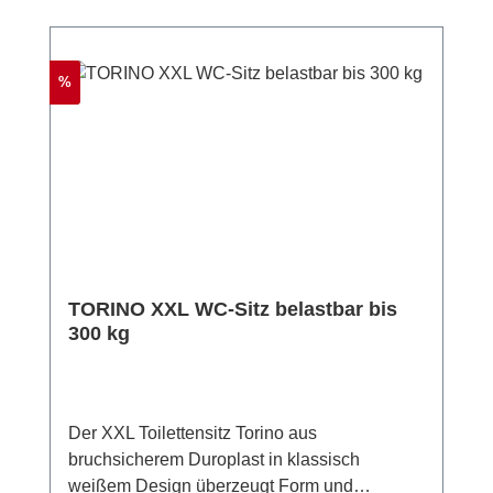
Rabatt
%
TORINO XXL WC-Sitz belastbar bis
300 kg
Der XXL Toilettensitz Torino aus
bruchsicherem Duroplast in klassisch
weißem Design überzeugt Form und