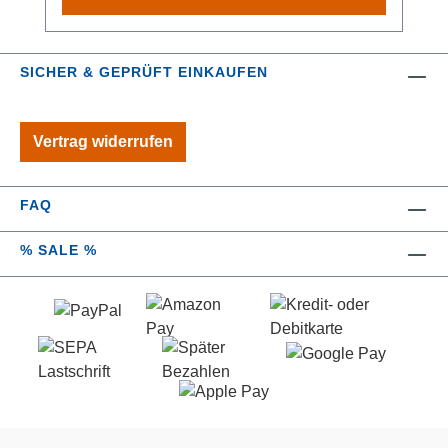
und schon schließt sich der Deckel ganz von
selbst. Geräuschlos und sanft. Einfach
schwerelos. Die Fix-Clip Hygienebefestigung
SICHER & GEPRÜFT EINKAUFEN
aus rostfreiem Edelstahl ermöglicht nicht nur
eine schnelle Montage, sondern auch
Reinigung, da der komplette Sitz einfach
Vertrag widerrufen
wieder abnehm- und aufclipsbar ist. Diese ist
außerdem flexibel einstellbar passend für
handelsübliche WCs. Ein Wandpuffer ist im
FAQ
Lieferumfang enthalten. Ein zusätzlicher
Gummieinsatz, der mit der Fix-Clip
% SALE %
Befestigung auf der WC-Schüssel angebracht
wird, verhindert das Verrutschen des WC-
Sitzes. Zudem zeichnet sich der WC-Sitz
durch seine Leichtigkeit bei hoher
Bruchstabilität aus. Der WC-Sitz ist aus sehr
bruchstabilem, recyclingfähigem Thermoplast
hergestellt und mit bis zu 350 kg belastbar.
Die Oberfläche ist mit einem weichen Lappen